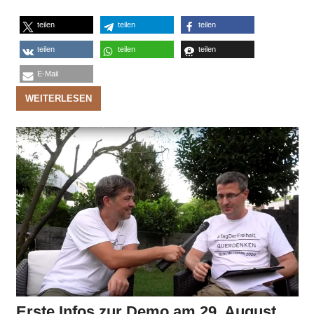
teilen
teilen
teilen
teilen
teilen
teilen
E-Mail
WEITERLESEN
Erste Infos zur Demo am 29. August