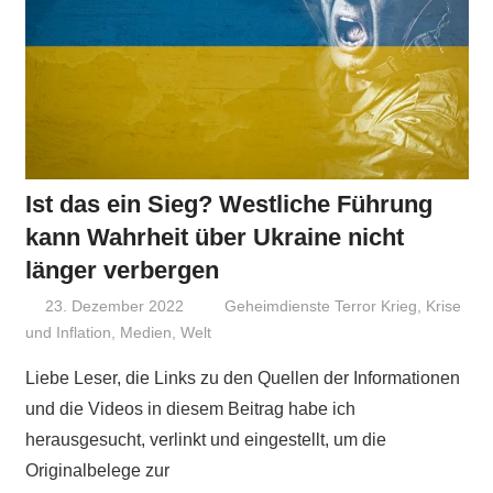
Ist das ein Sieg? Westliche Führung
kann Wahrheit über Ukraine nicht
länger verbergen
23. Dezember 2022
Niki Vogt
Geheimdienste Terror Krieg
,
Krise
und Inflation
,
Medien
,
Welt
Liebe Leser, die Links zu den Quellen der Informationen
und die Videos in diesem Beitrag habe ich
herausgesucht, verlinkt und eingestellt, um die
Originalbelege zur