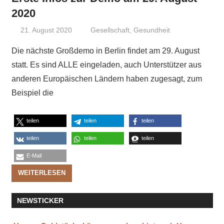
2020
21. August 2020
Niki Vogt
Gesellschaft
,
Gesundheit
Die nächste Großdemo in Berlin findet am 29. August
statt. Es sind ALLE eingeladen, auch Unterstützer aus
anderen Europäischen Ländern haben zugesagt, zum
Beispiel die
teilen
teilen
teilen
teilen
teilen
teilen
E-Mail
WEITERLESEN
NEWSTICKER