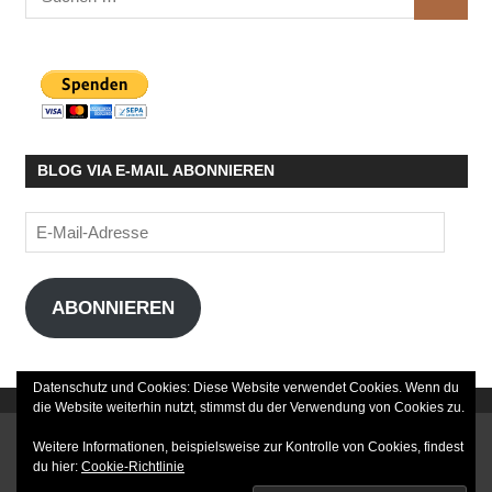
SUCHE
nach:
BLOG VIA E-MAIL ABONNIEREN
E-
Mail-
Adresse
ABONNIEREN
Datenschutz und Cookies: Diese Website verwendet Cookies. Wenn du
die Website weiterhin nutzt, stimmst du der Verwendung von Cookies zu.
DATENSCHUTZERKLÄRUNG
Weitere Informationen, beispielsweise zur Kontrolle von Cookies, findest
du hier:
Cookie-Richtlinie
IMPRESSUM