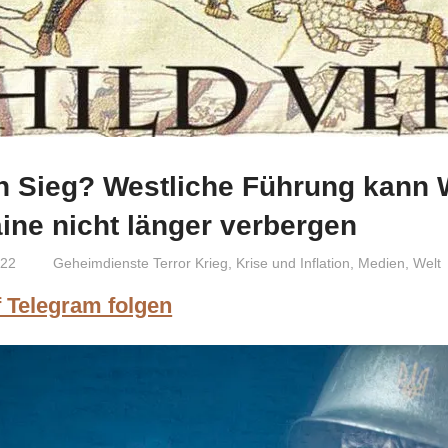
in Sieg? Westliche Führung kann 
ine nicht länger verbergen
022
Niki Vogt
Geheimdienste Terror Krieg
,
Krise und Inflation
,
Medien
,
Welt
f Telegram folgen