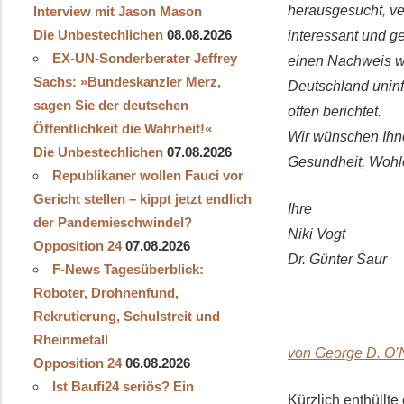
herausgesucht, ver
Interview mit Jason Mason
Die Unbestechlichen
08.08.2026
interessant und g
EX-UN-Sonderberater Jeffrey
einen Nachweis wi
Sachs: »Bundeskanzler Merz,
Deutschland uninf
sagen Sie der deutschen
offen berichtet.
Öffentlichkeit die Wahrheit!«
Wir wünschen Ihn
Die Unbestechlichen
07.08.2026
Gesundheit, Wohl
Republikaner wollen Fauci vor
Gericht stellen – kippt jetzt endlich
Ihre
der Pandemieschwindel?
Niki Vogt
Opposition 24
07.08.2026
Dr. Günter Saur
F-News Tagesüberblick:
Roboter, Drohnenfund,
Rekrutierung, Schulstreit und
Rheinmetall
von George D. O’N
Opposition 24
06.08.2026
Ist Baufi24 seriös? Ein
Kürzlich enthüllte