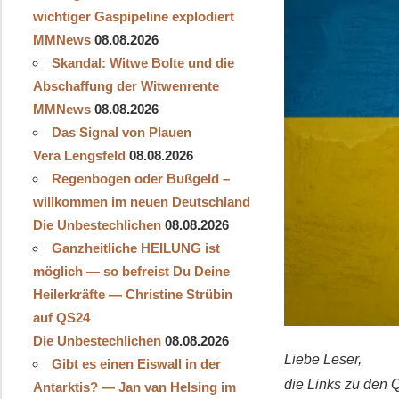
wichtiger Gaspipeline explodiert
MMNews
08.08.2026
Skandal: Witwe Bolte und die
Abschaffung der Witwenrente
MMNews
08.08.2026
Das Signal von Plauen
Vera Lengsfeld
08.08.2026
Regenbogen oder Bußgeld –
willkommen im neuen Deutschland
Die Unbestechlichen
08.08.2026
Ganzheitliche HEILUNG ist
möglich — so befreist Du Deine
Heilerkräfte — Christine Strübin
auf QS24
Die Unbestechlichen
08.08.2026
Liebe Leser,
Gibt es einen Eiswall in der
die Links zu den 
Antarktis? — Jan van Helsing im