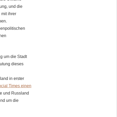
ung, und die
mit ihrer
ben.
ßenpolitischen
chen
ng um die Stadt
eutung dieses
and in erster
ncial Times einen
ne und Russland
und um die