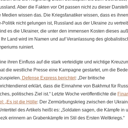
sland. Aber die Fakten vor Ort passen nicht zu dieser Darstell
 Medien wissen das. Die Kriegsfanatiker wissen, dass es ihnen 
Politik nicht gelungen ist, Russland aus der Ukraine zu vertrei
ind es die Ukrainer, die unter den immensen Kosten dieses au
 Ihr Land wird im Namen und auf Veranlassung des globalistis
periums ruiniert.
ne ihren Einfluss auf die stark verteidigte und wichtige Kreuzu
 hat die westliche Presse eine Kampagne gestartet, um die Bed
rzuspielen.
Defense Express berichtet
: „Der britische
richtendienst erklärt, dass die Einnahme von Bakhmut für Russl
ches, politisches Ziel ist.“ Letzte Woche veröffentlichte die
Fina
el: „Es ist die Hölle
: Der Zermürbungskrieg zwischen der Ukrai
tertitel des Artikels heißt es: „Soldaten sagen, die Kämpfe in 
nezk erinnern an Grabenkämpfe im Stil des Ersten Weltkriegs.“