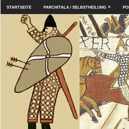
Zum
Schildverlag
STARTSEITE
PARCHITALA / SELBSTHEILUNG
PO
Inhalt
springen