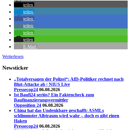
teilen
teilen
teilen
teilen
teilen
teilen
E-Mail
Weiterlesen
Newsticker
„Totalversagen der Polizei“: AfD-Politiker rechnet nach
Blut-Attacke ab | NIUS Live
Pressecop24
06.08.2026
Ist Baufi24 seriös? Ein Faktencheck zum
Baufinanzierungsvermittler
Opposition 24
06.08.2026
China hat das Undenkbare geschafft: ASMLs
schlimmster Albtraum wird wahr – doch es gibt einen
Haken
Pressecop24
06.08.2026