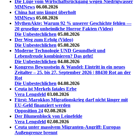
Die Lüge vom Wirtschaftsrückgang wegen Niedrigwasser
MMNews
06.08.2026
China hat uns längst überholt
MMNews
05.08.2026
MythenAkte: Warum 92 % unserer Geschichte fehlen —
20 gruselige unheimliche Horror Fakten (Video)
Die Unbestechlichen
05.08.2026
Der Weg zum Erfolg (Video)
Die Unbestechlichen
05.08.2026
Moderne Technologie UND Gesundheit und
Lebensfreude kombinieren? Das geht!
Die Unbestechlichen
04.08.2026
Kongress Bewusstsein & Wandel: Eintritt in ein neues
Zeitalter – 25. bis 27. September 2026 | 88430 Rot an der
Rot
Die Unbestechlichen
04.08.2026
Ceuta ist Merkels fatales Erbe
Vera Lengsfeld
03.08.2026
Fürst: Marokkos Migrationskrieg darf nicht länger mit
EU-Geld finanziert werden
Opposition 24
02.08.2026
Der Blumenblock von Leinefelde
Vera Lengsfeld
02.08.2026
Ceuta unter massivem Migranten-Angriff: Europas
Außengrenze brennt