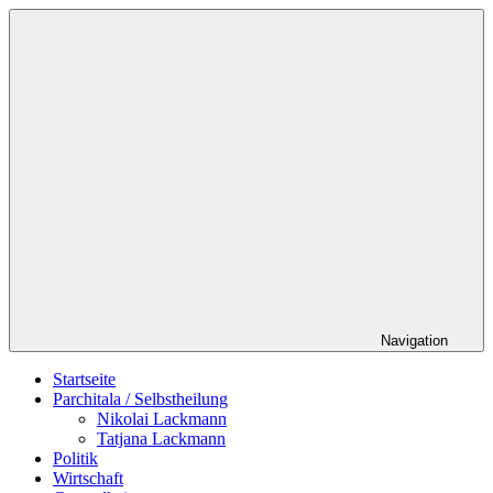
Zum
Schildverlag
Inhalt
springen
Navigation
Startseite
Parchitala / Selbstheilung
Nikolai Lackmann
Tatjana Lackmann
Politik
Wirtschaft