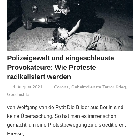
Polizeigewalt und eingeschleuste
Provokateure: Wie Proteste
radikalisiert werden
4. August 2021
Niki Vogt
Corona
,
Geheimdienste Terror Krieg
,
Geschichte
von Wolfgang van de Rydt Die Bilder aus Berlin sind
keine Überraschung. So hat man es immer schon
gemacht, um eine Protestbewegung zu diskreditieren.
Presse,