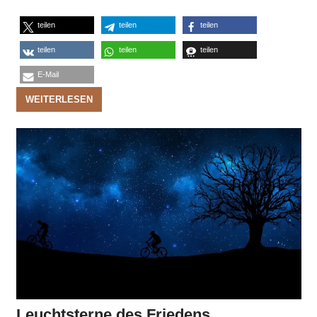
teilen
teilen
teilen
teilen
teilen
teilen
E-Mail
WEITERLESEN
Leuchtsterne des Friedens