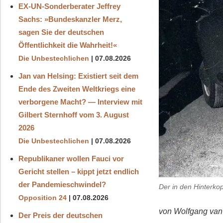
EX-UN-Sonderberater Jeffrey
Sachs: »Bundeskanzler Merz,
sagen Sie der deutschen
Öffentlichkeit die Wahrheit!«
Die Unbestechlichen
07.08.2026
Jan van Helsing: Existiert seit dem
Ende des Zweiten Weltkriegs eine
verborgene Macht? — Interview mit
Gilbert Sternhoff vom 3. August
2026
Die Unbestechlichen
07.08.2026
Republikaner wollen Fauci vor
Gericht stellen – kippt jetzt endlich
der Pandemieschwindel?
Der in den Hinterkop
Opposition 24
07.08.2026
von Wolfgang van
Der Preis der deutschen