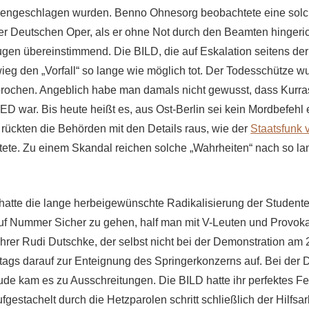
mengeschlagen wurden. Benno Ohnesorg beobachtete eine solc
r Deutschen Oper, als er ohne Not durch den Beamten hingeric
ugen übereinstimmend. Die BILD, die auf Eskalation seitens de
wieg den „Vorfall“ so lange wie möglich tot. Der Todesschütze w
prochen. Angeblich habe man damals nicht gewusst, dass Kurra
ED war. Bis heute heißt es, aus Ost-Berlin sei kein Mordbefehl
 rückten die Behörden mit den Details raus, wie der
Staatsfunk 
tete. Zu einem Skandal reichen solche „Wahrheiten“ nach so lan
hatte die lange herbeigewünschte Radikalisierung der Studen
f Nummer Sicher zu gehen, half man mit V-Leuten und Provokat
hrer Rudi Dutschke, der selbst nicht bei der Demonstration am 
 tags darauf zur Enteignung des Springerkonzerns auf. Bei der 
e kam es zu Ausschreitungen. Die BILD hatte ihr perfektes Fe
gestachelt durch die Hetzparolen schritt schließlich der Hilfsar