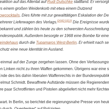
eaktion auf das Attentat auf
Rudi Dutschke
stattfand. Er versorg
s einem großen Weidenkorb mit etwa einem Dutzend
owcocktails
. Dies führte mit zur gewalttätigen Eskalation der 
[20]
[21]
[22]
hrerer Lieferwagen des Verlags.
Die Ereignisse wurd
bekannt und zählen bis heute zu den schwersten Ausschreitung
ndesrepublik. Außerdem besorgte er 1968 eine Bombe für eine
meindehaus
durch die
Tupamaros West-Berlin
. Er erhielt nach s
hutz eine neue Identität im Ausland.
 einmal auf der Zunge zergehen lassen. Ohne den Verfassungs
en Linken nicht zu ihren Waffen gekommen. Übrigens war eine 
nde des bis dahin liberalen Waffenrechts in der Bundesrepubli
elmut Schmidt. Bewaffnete Aufstände müssen die Regierenden 
e paar Schrotflinten und Pistolen abgeliefert nicht mehr fürchte
art. In Berlin, so berichtet die regierungsnahe Presse von heu
n durch „Querdenker“ auf Polizisten.