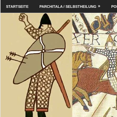
Zum
Schildverlag
STARTSEITE
PARCHITALA / SELBSTHEILUNG
PO
Inhalt
springen