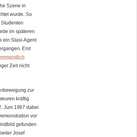
he Szene in
htet wurde. So
r Studenten
urde im späteren
s ein Stasi-Agent
 ergangen. Erst
vermeintlich
ger Zeit nicht
tenbewegung zur
euren kräftig
2. Juni 1967 dabei
Demonstration vor
indbild gefunden
beiter Josef