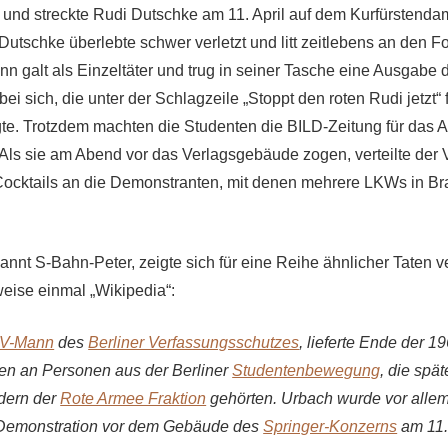
und streckte Rudi Dutschke am 11. April auf dem Kurfürstenda
Dutschke überlebte schwer verletzt und litt zeitlebens an den F
nn galt als Einzeltäter und trug in seiner Tasche eine Ausgabe
bei sich, die unter der Schlagzeile „Stoppt den roten Rudi jetzt“ 
te. Trotzdem machten die Studenten die BILD-Zeitung für das At
. Als sie am Abend vor das Verlagsgebäude zogen, verteilte der
ocktails an die Demonstranten, mit denen mehrere LKWs in Br
nnt S-Bahn-Peter, zeigte sich für eine Reihe ähnlicher Taten ve
eise einmal „Wikipedia“:
V-Mann
des
Berliner Verfassungsschutzes
, lieferte Ende der 1
n an Personen aus der Berliner
Studentenbewegung
, die spä
dern der
Rote Armee Fraktion
gehörten. Urbach wurde vor allem
r Demonstration vor dem Gebäude des
Springer-Konzerns
am 11.