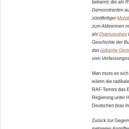
bekannt, die als R
Demonstranten au
zündfertiger
Molot
zum Abbrennen me
als
Osterunruhen
Geschichte der Bu
das
jüdische Ge
vom Verfassungssc
Man muss es sich
wären die radikal
RAF-Terrors das E
Regierung unter H
Deutschen brav ihr
Zurück zur Gegenw
mehreren Angriffe