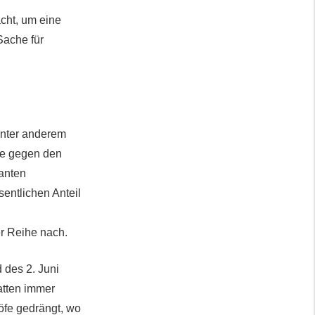
cht, um eine
Sache für
 unter anderem
ste gegen den
anten
entlichen Anteil
er Reihe nach.
 des 2. Juni
atten immer
öfe gedrängt, wo