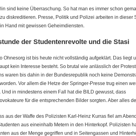
rlin sind keine Überraschung. So hat man es immer schon gema
 diskreditieren. Presse, Politik und Polizei arbeiten in dieser 
in Hand mit gewissen Geheimdiensten.
tunde der Studentenrevolte und die Stasi
Ohnesorg ist bis heute nicht vollständig aufgeklärt. Das liegt
upt kein Interesse besteht. So brutal wie anlässlich der Prote
s waren bis dahin in der Bundesrepublik noch keine Demonstr
worden. Vor allem die Hetze der Springer-Presse trug einen wes
i. Und in mindestens einem Fall hat die BILD gewusst, dass
ovokateure für die entsprechenden Bilder sorgten. Aber alles d
ss aus der Waffe des Polizisten Karl-Heinz Kurras fiel am Abend
Studenten aus eineinhalb Metern in den Hinterkopf. Polizisten h
ten aus der Menge gegriffen und in Seitengassen und Hinterh