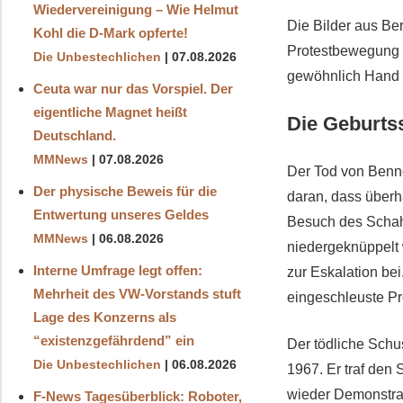
Wiedervereinigung – Wie Helmut
Die Bilder aus Be
Kohl die D‑Mark opferte!
Protestbewegung zu
Die Unbestechlichen
07.08.2026
gewöhnlich Hand 
Ceuta war nur das Vorspiel. Der
eigentliche Magnet heißt
Die Geburtss
Deutschland.
MMNews
07.08.2026
Der Tod von Benno 
Der physische Beweis für die
daran, dass überha
Entwertung unseres Geldes
Besuch des Schah
MMNews
06.08.2026
niedergeknüppelt 
Interne Umfrage legt offen:
zur Eskalation be
Mehrheit des VW-Vorstands stuft
eingeschleuste Pr
Lage des Konzerns als
“existenzgefährdend” ein
Der tödliche Schu
Die Unbestechlichen
06.08.2026
1967. Er traf den 
wieder Demonstran
F-News Tagesüberblick: Roboter,