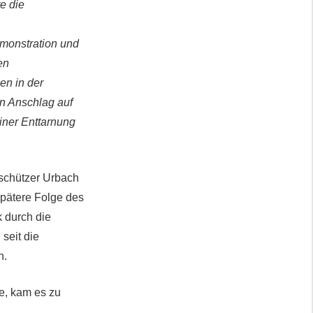
te die
Demonstration und
en
en in der
n Anschlag auf
einer Enttarnung
schützer Urbach
spätere Folge des
k durch die
seit die
n.
te, kam es zu