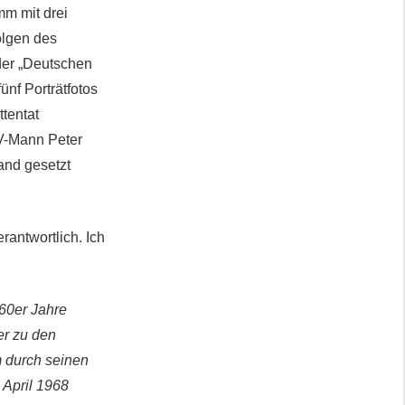
mm mit drei
olgen des
 der „Deutschen
fünf Porträtfotos
tentat
 V-Mann Peter
and gesetzt
rantwortlich. Ich
960er Jahre
ter zu den
 durch seinen
 April 1968