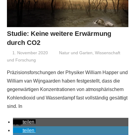
Studie: Keine weitere Erwärmung
durch CO2
1. November 2020
Niki Vogt
Natur und Garten
,
Wissenschaft
und Forschung
Präzisionsforschungen der Physiker William Happer und
William van Wijngaarden haben festgestellt, dass die
gegenwärtigen Konzentrationen von atmosphärischem
Kohlendioxid und Wasserdampf fast vollständig gesättigt
sind. In
teilen
teilen