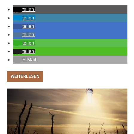
teilen
teilen
teilen
teilen
teilen
teilen
E-Mail
WEITERLESEN