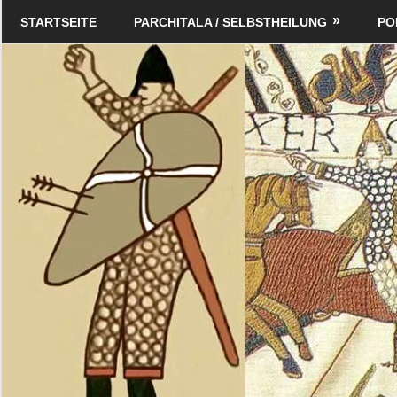
Zum
Schildverlag
STARTSEITE
PARCHITALA / SELBSTHEILUNG
PO
Inhalt
springen