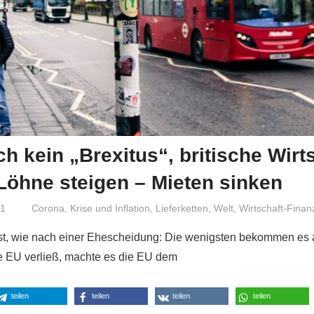
ch kein „Brexitus“, britische Wirt
 Löhne steigen – Mieten sinken
21
Niki Vogt
Corona
,
Krise und Inflation
,
Lieferketten
,
Welt
,
Wirtschaft-Finan
ist, wie nach einer Ehescheidung: Die wenigsten bekommen es a
e EU verließ, machte es die EU dem
teilen
teilen
teilen
teilen