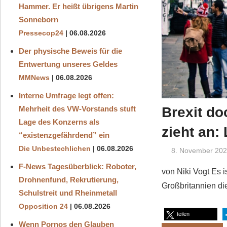
Hammer. Er heißt übrigens Martin
Sonneborn
Pressecop24
06.08.2026
Der physische Beweis für die
Entwertung unseres Geldes
MMNews
06.08.2026
Interne Umfrage legt offen:
Brexit do
Mehrheit des VW-Vorstands stuft
Lage des Konzerns als
zieht an:
“existenzgefährdend” ein
Die Unbestechlichen
06.08.2026
8. November 20
F-News Tagesüberblick: Roboter,
von Niki Vogt Es 
Drohnenfund, Rekrutierung,
Großbritannien di
Schulstreit und Rheinmetall
Opposition 24
06.08.2026
teilen
Wenn Pornos den Glauben