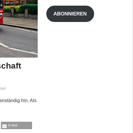
Adresse
ABONNIEREN
schaft
zen
nständig hin. Als
E-Mail