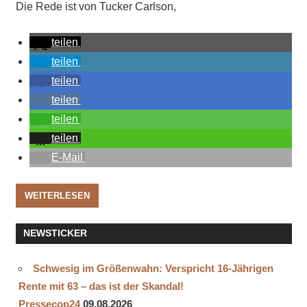
Die Rede ist von Tucker Carlson,
teilen
teilen
teilen
teilen
teilen
teilen
E-Mail
WEITERLESEN
NEWSTICKER
Schwesig im Größenwahn: Verspricht 16-Jährigen
Rente mit 63 – das ist der Skandal!
Pressecop24
09.08.2026