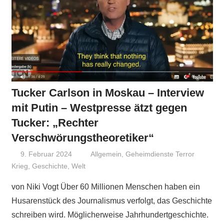
Tucker Carlson in Moskau – Interview
mit Putin – Westpresse ätzt gegen
Tucker: „Rechter
Verschwörungstheoretiker“
9. Februar 2024
Niki Vogt
Allgemein
,
Geheimdienste Terror
Krieg
,
Geschichte
,
Welt
von Niki Vogt Über 60 Millionen Menschen haben ein
Husarenstück des Journalismus verfolgt, das Geschichte
schreiben wird. Möglicherweise Jahrhundertgeschichte.