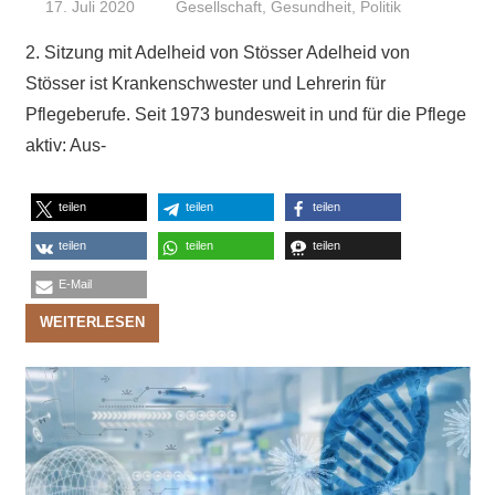
17. Juli 2020
Niki Vogt
Gesellschaft
,
Gesundheit
,
Politik
2. Sitzung mit Adelheid von Stösser Adelheid von
Stösser ist Krankenschwester und Lehrerin für
Pflegeberufe. Seit 1973 bundesweit in und für die Pflege
aktiv: Aus-
teilen
teilen
teilen
teilen
teilen
teilen
E-Mail
WEITERLESEN