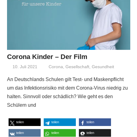
Corona Kinder – Der Film
10. Juli 2021
Niki Vogt
Corona
,
Gesellschaft
,
Gesundheit
An Deutschlands Schulen gilt Test- und Maskenpflicht
um das Infektionsrisiko mit dem Corona-Virus niedrig zu
halten. Sinnvoll oder schädlich? Wie geht es den
Schülern und
teilen
teilen
teilen
teilen
teilen
teilen