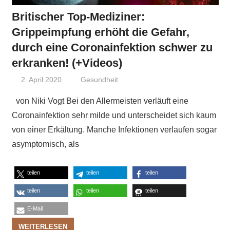
Britischer Top-Mediziner:
Grippeimpfung erhöht die Gefahr,
durch eine Coronainfektion schwer zu
erkranken! (+Videos)
2. April 2020
Niki Vogt
Gesundheit
von Niki Vogt Bei den Allermeisten verläuft eine
Coronainfektion sehr milde und unterscheidet sich kaum
von einer Erkältung. Manche Infektionen verlaufen sogar
asymptomisch, als
teilen
teilen
teilen
teilen
teilen
teilen
E-Mail
WEITERLESEN