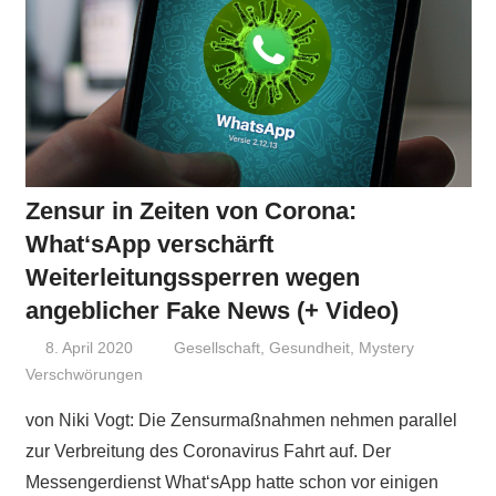
Zensur in Zeiten von Corona:
What‘sApp verschärft
Weiterleitungssperren wegen
angeblicher Fake News (+ Video)
8. April 2020
Niki Vogt
Gesellschaft
,
Gesundheit
,
Mystery
Verschwörungen
von Niki Vogt: Die Zensurmaßnahmen nehmen parallel
zur Verbreitung des Coronavirus Fahrt auf. Der
Messengerdienst What‘sApp hatte schon vor einigen