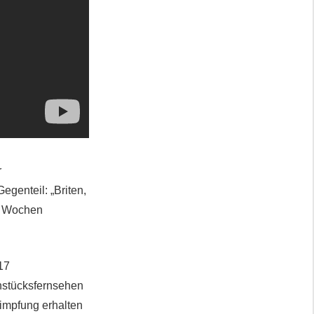
r
egenteil: „Briten,
ge Wochen
17
ühstücksfernsehen
impfung erhalten