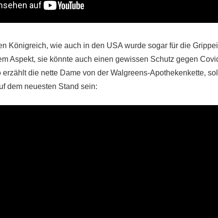
en Königreich, wie auch in den USA wurde sogar für die Gripp
em Aspekt, sie könnte auch einen gewissen Schutz gegen Covi
 erzählt die nette Dame von der Walgreens-Apothekenkette, so
uf dem neuesten Stand sein: