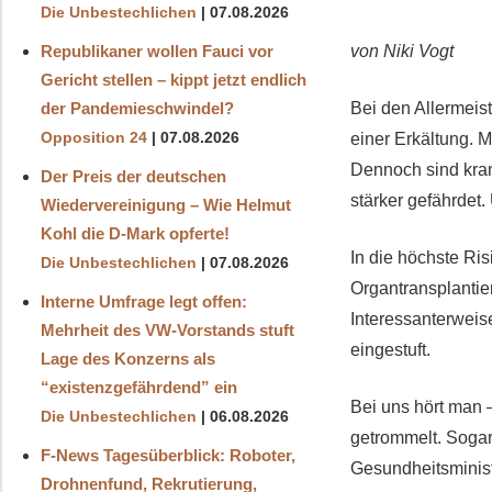
Die Unbestechlichen
07.08.2026
von Niki Vogt
Republikaner wollen Fauci vor
Gericht stellen – kippt jetzt endlich
Bei den Allermeis
der Pandemieschwindel?
einer Erkältung. 
Opposition 24
07.08.2026
Dennoch sind kra
Der Preis der deutschen
stärker gefährdet
Wiedervereinigung – Wie Helmut
Kohl die D‑Mark opferte!
In die höchste Ri
Die Unbestechlichen
07.08.2026
Organtransplantie
Interne Umfrage legt offen:
Interessanterweis
Mehrheit des VW-Vorstands stuft
eingestuft.
Lage des Konzerns als
“existenzgefährdend” ein
Bei uns hört man 
Die Unbestechlichen
06.08.2026
getrommelt. Sogar
F-News Tagesüberblick: Roboter,
Gesundheitsminist
Drohnenfund, Rekrutierung,