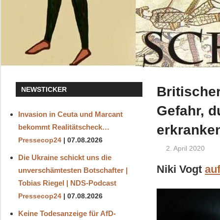
Britische
NEWSTICKER
Gefahr, d
Invasion in Ceuta und Marcant
erkranken
bekommt Realitätscheck…
Pressecop24
07.08.2026
2. April 2020
Die Ukraine schickt uns die
Niki Vogt
au
unverschämtesten Botschafter |
Tobias Riegel | NDS-Podcast
Pressecop24
07.08.2026
Keine Todesanzeige für AfD-