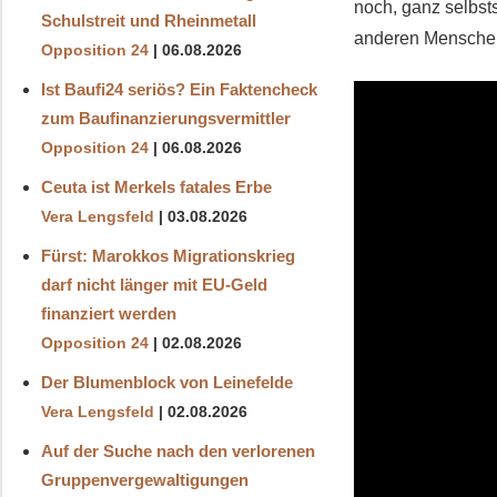
noch, ganz selbst
Schulstreit und Rheinmetall
anderen Mensche
Opposition 24
06.08.2026
Ist Baufi24 seriös? Ein Faktencheck
zum Baufinanzierungsvermittler
Opposition 24
06.08.2026
Ceuta ist Merkels fatales Erbe
Vera Lengsfeld
03.08.2026
Fürst: Marokkos Migrationskrieg
darf nicht länger mit EU-Geld
finanziert werden
Opposition 24
02.08.2026
Der Blumenblock von Leinefelde
Vera Lengsfeld
02.08.2026
Auf der Suche nach den verlorenen
Gruppenvergewaltigungen