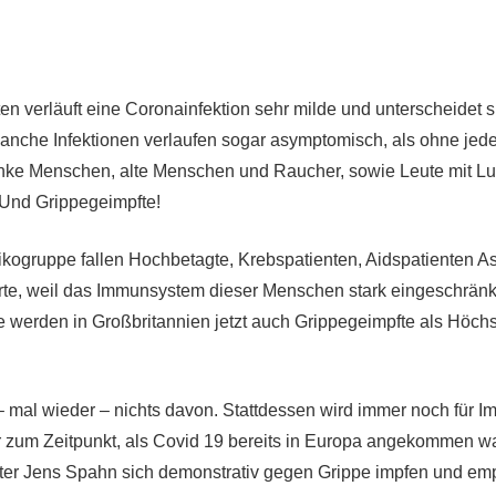
ten verläuft eine Coronainfektion sehr milde und unterscheidet 
Manche Infektionen verlaufen sogar asymptomisch, als ohne je
nke Menschen, alte Menschen und Raucher, sowie Leute mit 
. Und Grippegeimpfte!
sikogruppe fallen Hochbetagte, Krebspatienten, Aidspatienten A
rte, weil das Immunsystem dieser Menschen stark eingeschränkt 
e werden in Großbritannien jetzt auch Grippegeimpfte als Höch
– mal wieder – nichts davon. Stattdessen wird immer noch für 
 zum Zeitpunkt, als Covid 19 bereits in Europa angekommen war
er Jens Spahn sich demonstrativ gegen Grippe impfen und emp