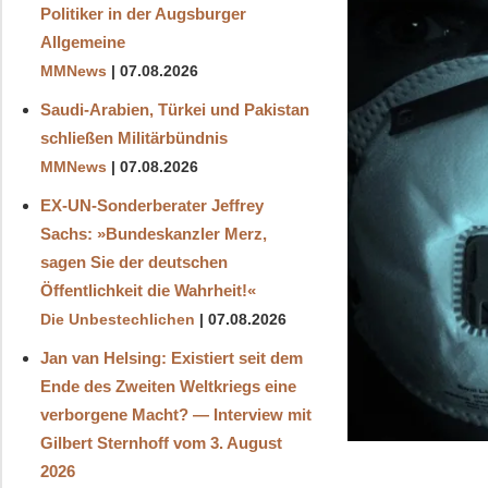
Politiker in der Augsburger
Allgemeine
MMNews
07.08.2026
Saudi-Arabien, Türkei und Pakistan
schließen Militärbündnis
MMNews
07.08.2026
EX-UN-Sonderberater Jeffrey
Sachs: »Bundeskanzler Merz,
sagen Sie der deutschen
Öffentlichkeit die Wahrheit!«
Die Unbestechlichen
07.08.2026
Jan van Helsing: Existiert seit dem
Ende des Zweiten Weltkriegs eine
verborgene Macht? — Interview mit
Gilbert Sternhoff vom 3. August
2026