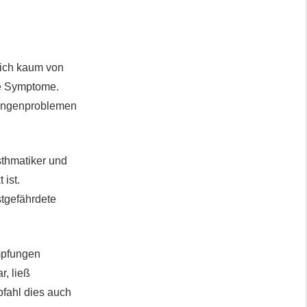
sich kaum von
de Symptome.
Lungenproblemen
sthmatiker und
ist.
stgefährdete
Impfungen
, ließ
fahl dies auch