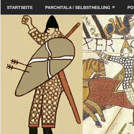
Zum
Schildverlag
STARTSEITE
PARCHITALA / SELBSTHEILUNG
PO
Inhalt
springen