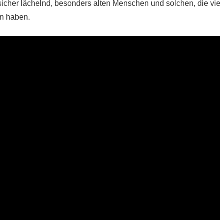
sicher lächelnd, besonders alten Menschen und solchen, die vie
n haben.