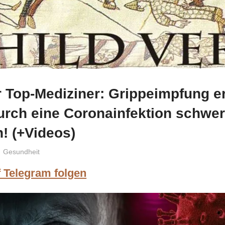
r Top-Mediziner: Grippeimpfung e
urch eine Coronainfektion schwer
! (+Videos)
Niki Vogt
Gesundheit
f Telegram folgen