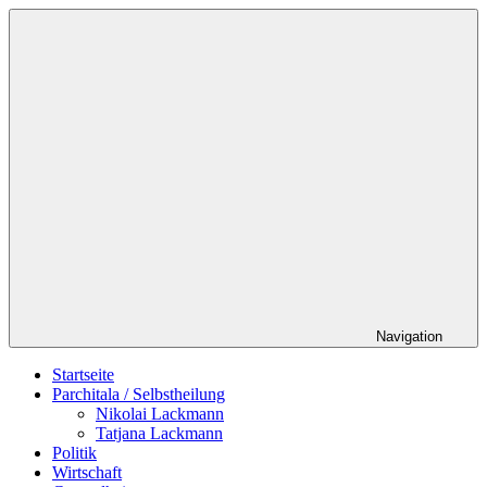
Zum
Schildverlag
Inhalt
springen
Navigation
Startseite
Parchitala / Selbstheilung
Nikolai Lackmann
Tatjana Lackmann
Politik
Wirtschaft