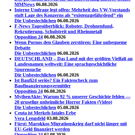
MMNews
06.08.2026
Interne Umfrage legt offen: Mehrheit des VW-Vorstands
stuft Lage des Konzerns als “existenzgefährdend” ein
Die Unbestechlichen
06.08.2026
F-News Tagesüberblick: Roboter, Drohnenfund,
Rekrutierung, Schulstreit und Rheinmetall
Opposition 24
06.08.2026
Wenn Pornos den Glauben zerstören: Eine unbequeme
Debatte
Die Unbestechlichen
06.08.2026
DEUTSCHLAND – Das Land mit der größten Vielfalt an
Landesnamen weltweit: Eine sprachgeschichtliche
Spurensuche
Die Unbestechlichen
06.08.2026
Ist Baufi24 seriös? Ein Faktencheck zum
Baufinanzierungsvermittler
Opposition 24
06.08.2026
MythenAkte: Warum 92 % unserer Geschichte fehlen —
20 gruselige unheimliche Horror Fakten (Video)
Die Unbestechlichen
05.08.2026
Ceuta ist Merkels fatales Erbe
Vera Lengsfeld
03.08.2026
Fürst: Marokkos Migrationskrieg darf nicht länger mit
EU-Geld finanziert werden
Opposition 24
02.08.2026