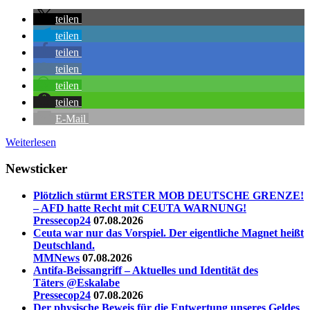
teilen
teilen
teilen
teilen
teilen
teilen
E-Mail
Weiterlesen
Newsticker
Plötzlich stürmt ERSTER MOB DEUTSCHE GRENZE!
– AFD hatte Recht mit CEUTA WARNUNG!
Pressecop24
07.08.2026
Ceuta war nur das Vorspiel. Der eigentliche Magnet heißt
Deutschland.
MMNews
07.08.2026
Antifa-Beissangriff – Aktuelles und Identität des
Täters ‪@Eskalabe‬
Pressecop24
07.08.2026
Der physische Beweis für die Entwertung unseres Geldes