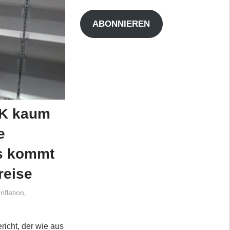
Adresse
ABONNIEREN
UK kaum
e
s kommt
reise
nflation
,
richt, der wie aus