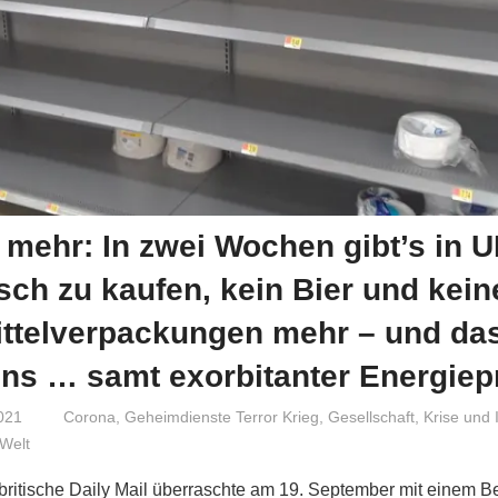
 mehr: In zwei Wochen gibt’s in 
sch zu kaufen, kein Bier und kein
ttelverpackungen mehr – und da
ns … samt exorbitanter Energiep
021
Niki Vogt
Corona
,
Geheimdienste Terror Krieg
,
Gesellschaft
,
Krise und I
Welt
britische Daily Mail überraschte am 19. September mit einem Be