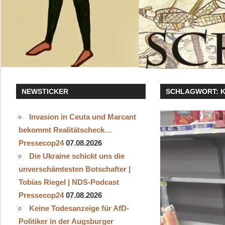
NEWSTICKER
SCHLAGWORT:
Invasion in Ceuta und Marcant
bekommt Realitätscheck…
Pressecop24
07.08.2026
Die Ukraine schickt uns die
unverschämtesten Botschafter |
Tobias Riegel | NDS-Podcast
Pressecop24
07.08.2026
Keine Todesanzeige für AfD-
Politiker in der Augsburger