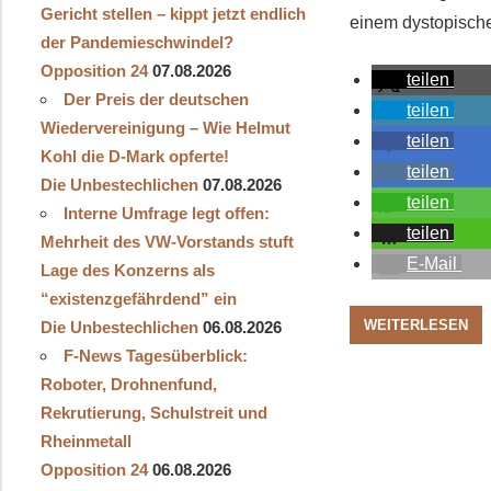
Gericht stellen – kippt jetzt endlich
einem dystopisch
der Pandemieschwindel?
Opposition 24
07.08.2026
teilen
Der Preis der deutschen
teilen
Wiedervereinigung – Wie Helmut
teilen
Kohl die D‑Mark opferte!
teilen
Die Unbestechlichen
07.08.2026
teilen
Interne Umfrage legt offen:
teilen
Mehrheit des VW-Vorstands stuft
E-Mail
Lage des Konzerns als
“existenzgefährdend” ein
WEITERLESEN
Die Unbestechlichen
06.08.2026
F-News Tagesüberblick:
Roboter, Drohnenfund,
Rekrutierung, Schulstreit und
Rheinmetall
Opposition 24
06.08.2026