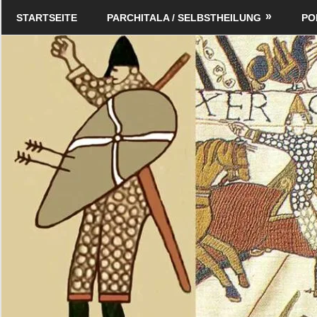
Zum
Schildverlag
STARTSEITE
PARCHITALA / SELBSTHEILUNG
PO
Inhalt
springen