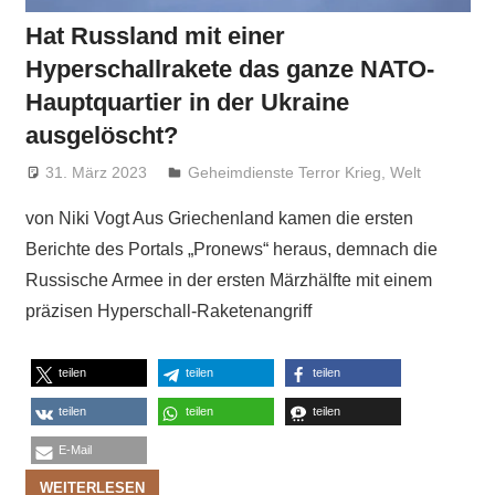
Hat Russland mit einer
Hyperschallrakete das ganze NATO-
Hauptquartier in der Ukraine
ausgelöscht?
31. März 2023
Niki Vogt
Geheimdienste Terror Krieg
,
Welt
von Niki Vogt Aus Griechenland kamen die ersten
Berichte des Portals „Pronews“ heraus, demnach die
Russische Armee in der ersten Märzhälfte mit einem
präzisen Hyperschall-Raketenangriff
teilen
teilen
teilen
teilen
teilen
teilen
E-Mail
WEITERLESEN