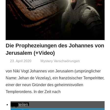
Die Prophezeiungen des Johannes von
Jerusalem (+Video)
23. April 2020
Niki Vogt
Mystery Verschwörungen
von Niki Vogt Johannes von Jerusalem (ursprünglicher
Name: Jehan de Vezelay), ein französischer Tempelritter,
einer der neun Gründer des geheimnisvollen
Templerordens. In der Zeit nach
teilen