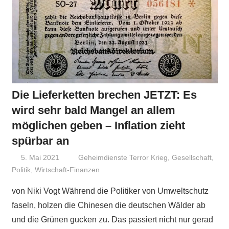
Die Lieferketten brechen JETZT: Es
wird sehr bald Mangel an allem
möglichen geben – Inflation zieht
spürbar an
5. Mai 2021
Niki Vogt
Geheimdienste Terror Krieg
,
Gesellschaft
,
Politik
,
Wirtschaft-Finanzen
von Niki Vogt Während die Politiker von Umweltschutz
faseln, holzen die Chinesen die deutschen Wälder ab
und die Grünen gucken zu. Das passiert nicht nur gerad