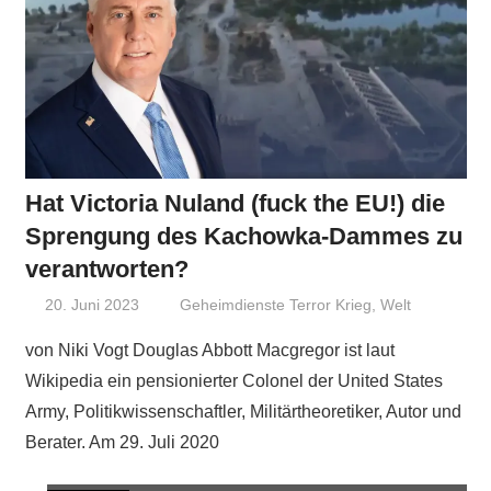
Hat Victoria Nuland (fuck the EU!) die
Sprengung des Kachowka-Dammes zu
verantworten?
20. Juni 2023
Niki Vogt
Geheimdienste Terror Krieg
,
Welt
von Niki Vogt Douglas Abbott Macgregor ist laut
Wikipedia ein pensionierter Colonel der United States
Army, Politikwissenschaftler, Militärtheoretiker, Autor und
Berater. Am 29. Juli 2020