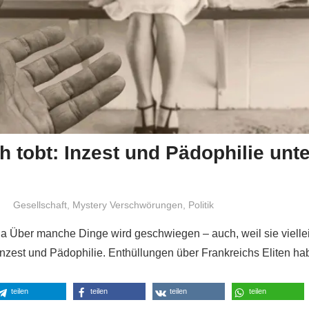
h tobt: Inzest und Pädophilie unt
Niki Vogt
Gesellschaft
,
Mystery Verschwörungen
,
Politik
a Über manche Dinge wird geschwiegen – auch, weil sie vielle
nzest und Pädophilie. Enthüllungen über Frankreichs Eliten h
teilen
teilen
teilen
teilen