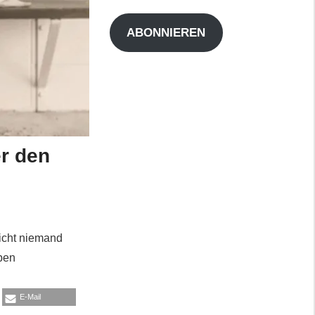
Adresse
ABONNIEREN
er den
icht niemand
aben
E-Mail