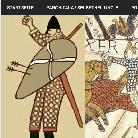
Zum
Schildverlag
STARTSEITE
PARCHITALA / SELBSTHEILUNG
PO
Inhalt
springen