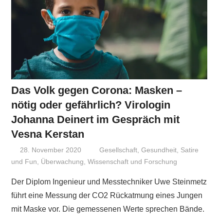
Das Volk gegen Corona: Masken –
nötig oder gefährlich? Virologin
Johanna Deinert im Gespräch mit
Vesna Kerstan
28. November 2020
Niki Vogt
Gesellschaft
,
Gesundheit
,
Satire
und Fun
,
Überwachung
,
Wissenschaft und Forschung
Der Diplom Ingenieur und Messtechniker Uwe Steinmetz
führt eine Messung der CO2 Rückatmung eines Jungen
mit Maske vor. Die gemessenen Werte sprechen Bände.