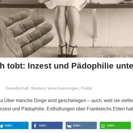
h tobt: Inzest und Pädophilie unt
Niki Vogt
Gesellschaft
,
Mystery Verschwörungen
,
Politik
a Über manche Dinge wird geschwiegen – auch, weil sie vielle
nzest und Pädophilie. Enthüllungen über Frankreichs Eliten h
teilen
teilen
teilen
teilen