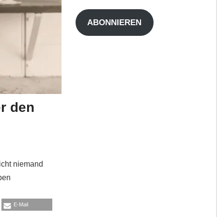
Adresse
ABONNIEREN
er den
icht niemand
aben
E-Mail