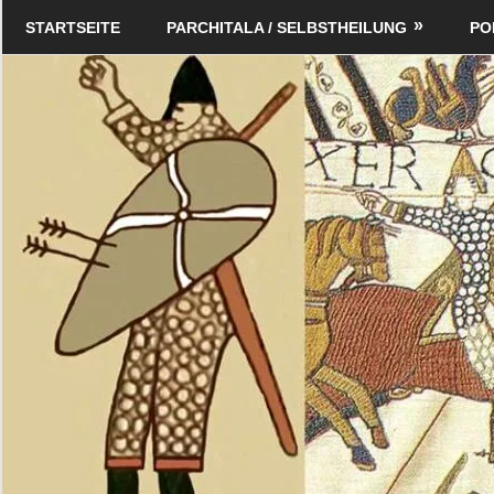
Zum
Schildverlag
STARTSEITE
PARCHITALA / SELBSTHEILUNG
PO
Inhalt
springen