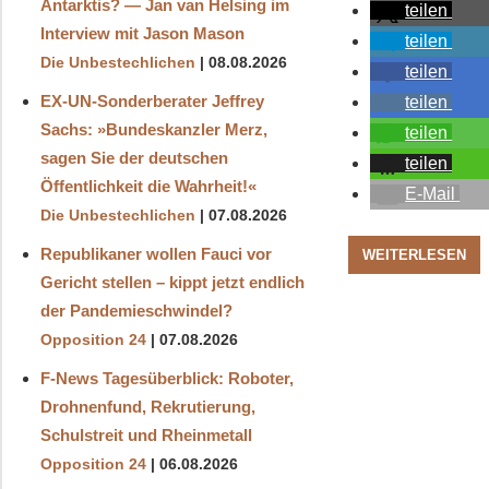
Antarktis? — Jan van Helsing im
teilen
Interview mit Jason Mason
teilen
Die Unbestechlichen
08.08.2026
teilen
EX-UN-Sonderberater Jeffrey
teilen
Sachs: »Bundeskanzler Merz,
teilen
sagen Sie der deutschen
teilen
Öffentlichkeit die Wahrheit!«
E-Mail
Die Unbestechlichen
07.08.2026
Republikaner wollen Fauci vor
WEITERLESEN
Gericht stellen – kippt jetzt endlich
der Pandemieschwindel?
Opposition 24
07.08.2026
F-News Tagesüberblick: Roboter,
Drohnenfund, Rekrutierung,
Schulstreit und Rheinmetall
Opposition 24
06.08.2026