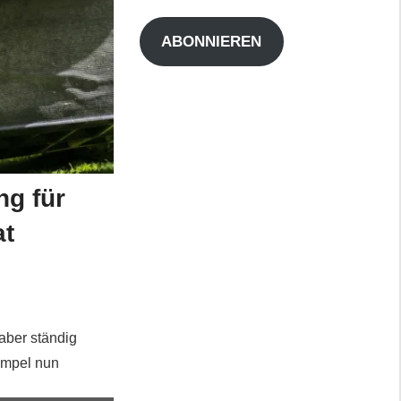
Adresse
ABONNIEREN
ng für
at
aber ständig
 Ampel nun