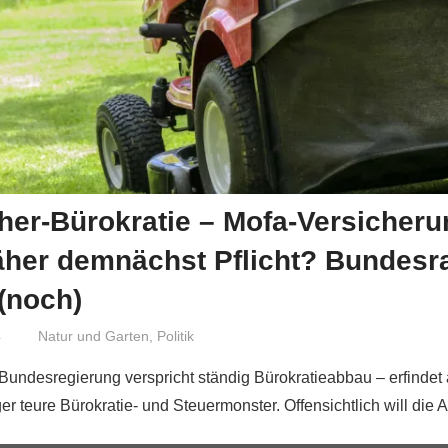
er-Bürokratie – Mofa-Versicheru
äher demnächst Pflicht? Bundesr
 (noch)
4
Niki Vogt
Natur und Garten
,
Politik
 Bundesregierung verspricht ständig Bürokratieabbau – erfindet 
er teure Bürokratie- und Steuermonster. Offensichtlich will die