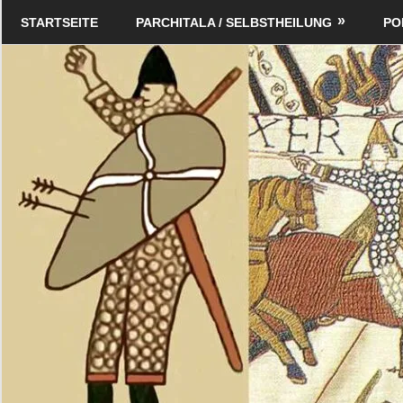
Zum
Schildverlag
STARTSEITE
PARCHITALA / SELBSTHEILUNG
PO
Inhalt
springen