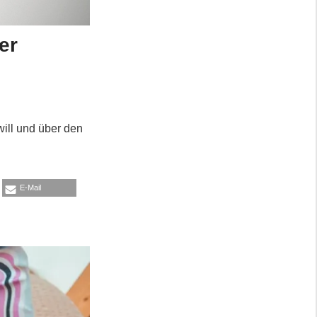
er
ill und über den
E-Mail