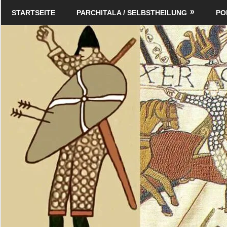
Zum
Schildverlag
STARTSEITE
PARCHITALA / SELBSTHEILUNG
PO
Inhalt
springen