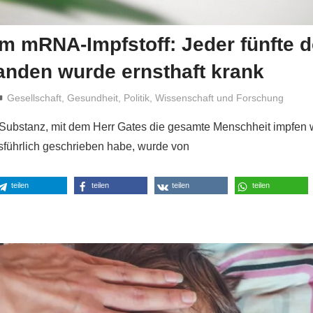
m mRNA-Impfstoff: Jeder fünfte d
anden wurde ernsthaft krank
Niki Vogt
Gesellschaft
,
Gesundheit
,
Politik
,
Wissenschaft und Forschung
 Substanz, mit dem Herr Gates die gesamte Menschheit impfen w
usführlich geschrieben habe, wurde von
teilen
teilen
teilen
teilen