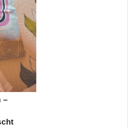
 –
scht