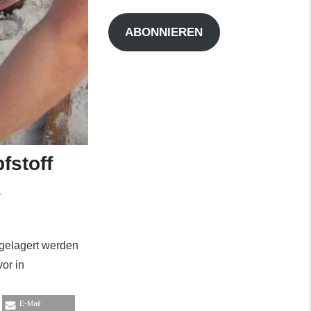
Adresse
ABONNIEREN
fstoff
s
 gelagert werden
or in
E-Mail