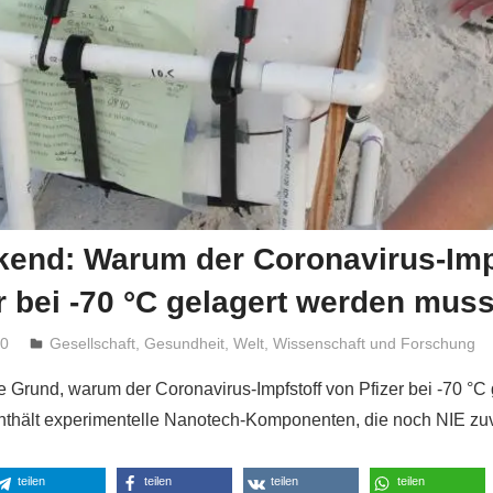
kend: Warum der Coronavirus-Imp
r bei -70 °C gelagert werden mus
20
Niki Vogt
Gesellschaft
,
Gesundheit
,
Welt
,
Wissenschaft und Forschung
 Grund, warum der Coronavirus-Impfstoff von Pfizer bei -70 °C
 enthält experimentelle Nanotech-Komponenten, die noch NIE zuv
teilen
teilen
teilen
teilen