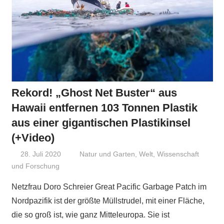
Rekord! „Ghost Net Buster“ aus
Hawaii entfernen 103 Tonnen Plastik
aus einer gigantischen Plastikinsel
(+Video)
28. Juli 2020
Niki Vogt
Natur und Garten
,
Welt
,
Wissenschaft
und Forschung
Netzfrau Doro Schreier Great Pacific Garbage Patch im
Nordpazifik ist der größte Müllstrudel, mit einer Fläche,
die so groß ist, wie ganz Mitteleuropa. Sie ist