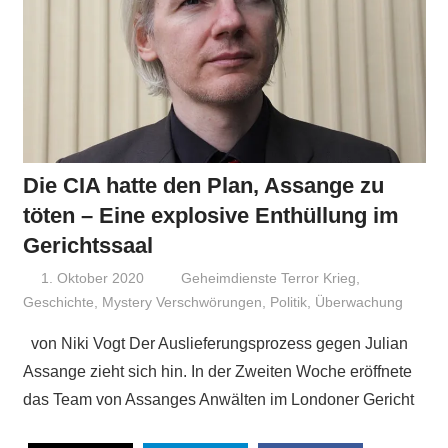
Die CIA hatte den Plan, Assange zu
töten – Eine explosive Enthüllung im
Gerichtssaal
1. Oktober 2020
Niki Vogt
Geheimdienste Terror Krieg
,
Geschichte
,
Mystery Verschwörungen
,
Politik
,
Überwachung
von Niki Vogt Der Auslieferungsprozess gegen Julian
Assange zieht sich hin. In der Zweiten Woche eröffnete
das Team von Assanges Anwälten im Londoner Gericht