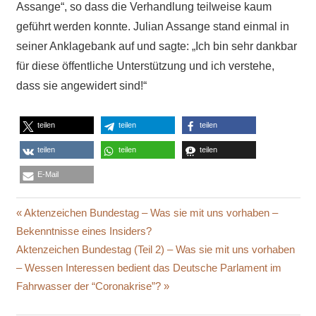
Assange“, so dass die Verhandlung teilweise kaum
geführt werden konnte. Julian Assange stand einmal in
seiner Anklagebank auf und sagte: „Ich bin sehr dankbar
für diese öffentliche Unterstützung und ich verstehe,
dass sie angewidert sind!“
teilen
teilen
teilen
teilen
teilen
teilen
E-Mail
AUSLIEFERUNG
Beitragsnavigation
Vorheriger
Aktenzeichen Bundestag – Was sie mit uns vorhaben –
CIA
Beitrag:
Bekenntnisse eines Insiders?
DAVID
Nächster
Aktenzeichen Bundestag (Teil 2) – Was sie mit uns vorhaben
MORALES
Beitrag:
– Wessen Interessen bedient das Deutsche Parlament im
EDWARD
Fahrwasser der “Coronakrise”?
FITZGERALD
ENTFÜHRUNG