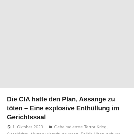
Die CIA hatte den Plan, Assange zu
töten – Eine explosive Enthüllung im
Gerichtssaal
1. Oktober 2020
Niki Vogt
Geheimdienste Terror Krieg
,