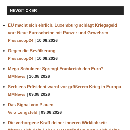
JULIAN
NEWSTICKER
ASSANGE
MORDPLAN
EU macht sich ehrlich, Luxemburg schlägt Kriegsgeld
OLD
vor: Neue Euroscheine mit Panzer und Gewehren
BAILY
Pressecop24
10.08.2026
PROZESS
Gegen die Bevölkerung
QC
Pressecop24
10.08.2026
JAMES
LEWIS
Mega-Schulden: Sprengt Frankreich den Euro?
UC
MMNews
10.08.2026
GLOBAL
Serbiens Präsident warnt vor größerem Krieg in Europa
VERGIFTEN
MMNews
09.08.2026
WIKILEAKS
Das Signal von Plauen
Vera Lengsfeld
09.08.2026
Die verborgene Kraft deiner inneren Wirklichkeit: