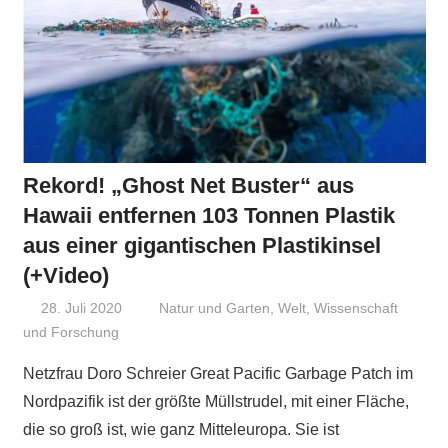
Rekord! „Ghost Net Buster“ aus
Hawaii entfernen 103 Tonnen Plastik
aus einer gigantischen Plastikinsel
(+Video)
28. Juli 2020
Niki Vogt
Natur und Garten
,
Welt
,
Wissenschaft
und Forschung
Netzfrau Doro Schreier Great Pacific Garbage Patch im
Nordpazifik ist der größte Müllstrudel, mit einer Fläche,
die so groß ist, wie ganz Mitteleuropa. Sie ist