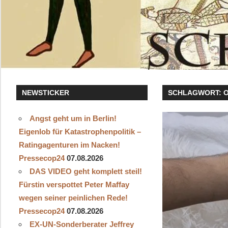
NEWSTICKER
SCHLAGWORT:
Angst geht um in Berlin!
Eigenlob für Katastrophenpolitik –
Ratingagenturen im Nacken!
Pressecop24
07.08.2026
DAS VIDEO geht komplett steil!
Fürstin verspottet Peter Maffay
wegen seiner peinlichen Rede!
Pressecop24
07.08.2026
EX-UN-Sonderberater Jeffrey