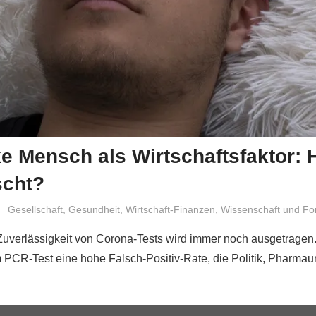
e Mensch als Wirtschaftsfaktor: 
cht?
Niki Vogt
Gesellschaft
,
Gesundheit
,
Wirtschaft-Finanzen
,
Wissenschaft und Fo
 Zuverlässigkeit von Corona-Tests wird immer noch ausgetragen. 
 PCR-Test eine hohe Falsch-Positiv-Rate, die Politik, Pharma