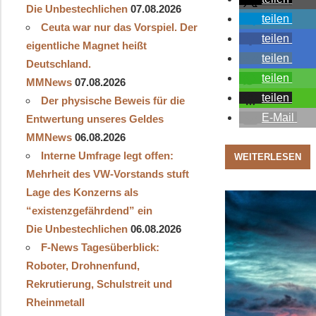
Die Unbestechlichen
07.08.2026
teilen
Ceuta war nur das Vorspiel. Der
teilen
eigentliche Magnet heißt
teilen
Deutschland.
teilen
MMNews
07.08.2026
teilen
Der physische Beweis für die
E-Mail
Entwertung unseres Geldes
MMNews
06.08.2026
Interne Umfrage legt offen:
WEITERLESEN
Mehrheit des VW-Vorstands stuft
Lage des Konzerns als
“existenzgefährdend” ein
Die Unbestechlichen
06.08.2026
F-News Tagesüberblick:
Roboter, Drohnenfund,
Rekrutierung, Schulstreit und
Rheinmetall