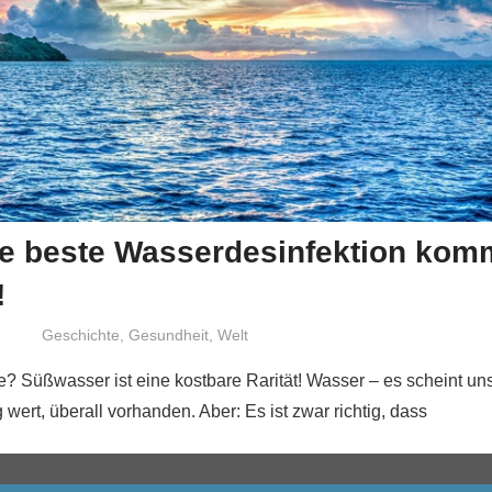
ie beste Wasserdesinfektion kom
!
2
Niki Vogt
Geschichte
,
Gesundheit
,
Welt
? Süßwasser ist eine kostbare Rarität! Wasser – es scheint un
g wert, überall vorhanden. Aber: Es ist zwar richtig, dass