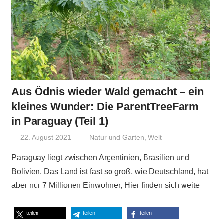
Aus Ödnis wieder Wald gemacht – ein
kleines Wunder: Die ParentTreeFarm
in Paraguay (Teil 1)
22. August 2021
Niki Vogt
Natur und Garten
,
Welt
Paraguay liegt zwischen Argentinien, Brasilien und
Bolivien. Das Land ist fast so groß, wie Deutschland, hat
aber nur 7 Millionen Einwohner, Hier finden sich weite
teilen
teilen
teilen