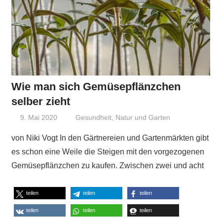
Wie man sich Gemüsepflänzchen
selber zieht
9. Mai 2020
Niki Vogt
Gesundheit
,
Natur und Garten
von Niki Vogt In den Gärtnereien und Gartenmärkten gibt
es schon eine Weile die Steigen mit den vorgezogenen
Gemüsepflänzchen zu kaufen. Zwischen zwei und acht
teilen
teilen
teilen
teilen
teilen
teilen