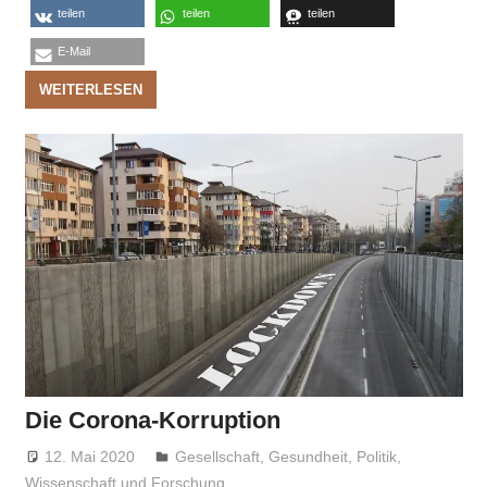
teilen
teilen
teilen
E-Mail
WEITERLESEN
Die Corona-Korruption
12. Mai 2020
Niki Vogt
Gesellschaft
,
Gesundheit
,
Politik
,
Wissenschaft und Forschung