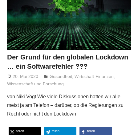
Der Grund für den globalen Lockdown
… ein Softwarefehler ???
20. Mai 2020
Niki Vogt
Gesundheit
,
Wirtschaft-Finanzen
,
Wissenschaft und Forschung
von Niki Vogt Wie viele Diskussionen hatten wir alle –
meist ja am Telefon – darüber, ob die Regierungen zu
Recht oder nicht den Lockdown
teilen
teilen
teilen