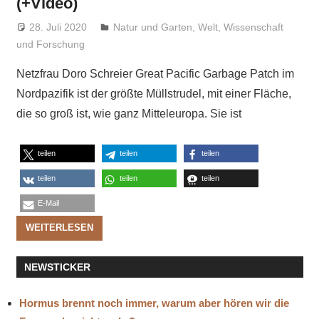
(+Video)
28. Juli 2020
Niki Vogt
Natur und Garten
,
Welt
,
Wissenschaft
und Forschung
Netzfrau Doro Schreier Great Pacific Garbage Patch im
Nordpazifik ist der größte Müllstrudel, mit einer Fläche,
die so groß ist, wie ganz Mitteleuropa. Sie ist
teilen
teilen
teilen
teilen
teilen
teilen
E-Mail
WEITERLESEN
NEWSTICKER
Hormus brennt noch immer, warum aber hören wir die