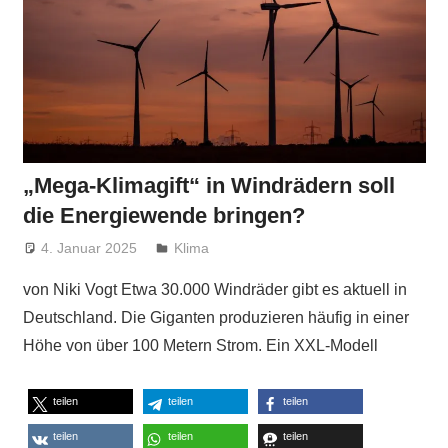
„Mega-Klimagift“ in Windrädern soll
die Energiewende bringen?
4. Januar 2025
Niki Vogt
Klima
von Niki Vogt Etwa 30.000 Windräder gibt es aktuell in
Deutschland. Die Giganten produzieren häufig in einer
Höhe von über 100 Metern Strom. Ein XXL-Modell
teilen
teilen
teilen
teilen
teilen
teilen