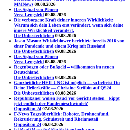
MMNews
09.08.2026
Das Signal von Plauen
Vera Lengsfeld
09.08.2026
Die verborgene Kraft deiner inneren Wirklichkeit:
Warum sich dein Leben erst verändert, wenn sich deine
innere Wirklichkeit verändert.
Die Unbestechlichen
09.08.2026
Jason Mason: Whistleblower berichtete bereits 2016 von
einer Pandemie und einem Krieg mit Russland
Die Unbestechlichen
09.08.2026
Das Signal von Plauen
Vera Lengsfeld
08.08.2026
Regenbogen oder Bußgeld – willkommen im neuen
Deutschland
Die Unbestechlichen
08.08.2026
Ganzheitliche HEILUNG ist möglich — so befreist Du
Deine Heilerkräfte — Christine Strübin auf QS24
Die Unbestechlichen
08.08.2026
Republikaner wollen Fauci vor Gericht stellen – kippt
jetzt endlich der Pandemieschwindel?
Opposition 24
07.08.2026
F-News Tagesüberblick: Roboter, Drohnenfund,
Rekrutierung, Schulstreit und Rheinmetall
Opposition 24
06.08.2026
Ist Baufi24 seriös? Ein Faktencheck zum