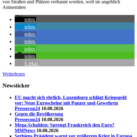
von Straßen und Plätzen verbannt werden, weil sie angeblich
Antisemiten
teilen
teilen
teilen
teilen
teilen
teilen
E-Mail
Weiterlesen
Newsticker
EU macht sich ehrlich, Luxemburg schlägt Kriegsgeld
vor: Neue Euroscheine mit Panzer und Gewehren
Pressecop24
10.08.2026
Gegen die Bevölkerung
Pressecop24
10.08.2026
Mega-Schulden: Sprengt Frankreich den Euro?
MMNews
10.08.2026
Serbiens Präsident warnt vor größerem Krieg in Europa