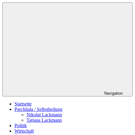
Zum
Schildverlag
Inhalt
springen
Navigation
Startseite
Parchitala / Selbstheilung
Nikolai Lackmann
Tatjana Lackmann
Politik
Wirtschaft