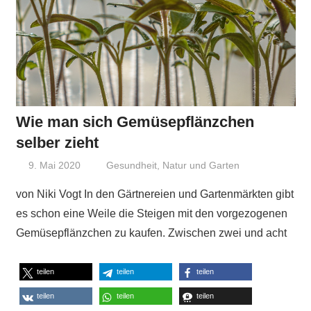
Wie man sich Gemüsepflänzchen
selber zieht
9. Mai 2020
Niki Vogt
Gesundheit
,
Natur und Garten
von Niki Vogt In den Gärtnereien und Gartenmärkten gibt
es schon eine Weile die Steigen mit den vorgezogenen
Gemüsepflänzchen zu kaufen. Zwischen zwei und acht
teilen
teilen
teilen
teilen
teilen
teilen