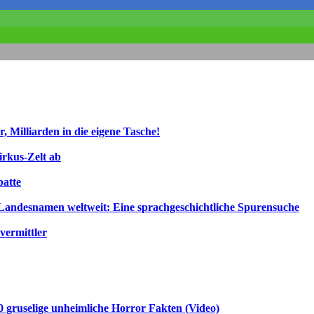
, Milliarden in die eigene Tasche!
irkus-Zelt ab
atte
ndesnamen weltweit: Eine sprachgeschichtliche Spurensuche
vermittler
gruselige unheimliche Horror Fakten (Video)