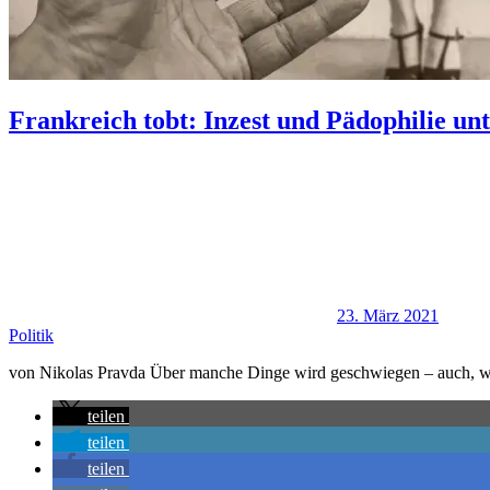
Frankreich tobt: Inzest und Pädophilie unt
23. März 2021
Politik
von Nikolas Pravda Über manche Dinge wird geschwiegen – auch, weil
teilen
teilen
teilen