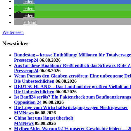
teilen
teilen
teilen
E-Mail
Weiterlesen
Newsticker
Bundestag – krasse Enthüllung: Millionen für Totalversager
Pressecop24
06.08.2026
Aus für diese Koalition? Reißt endlich das Schwarz-Rote Z
Pressecop24
06.08.2026
Wenn Pornos den Glauben zerstören: Eine unbequeme Deb
Die Unbestechlichen
06.08.2026
DEUTSCHLAND – Das Land mit der größten Vielfalt an La
Die Unbestechlichen
06.08.2026
Ist Baufi24 seriös? Ein Faktencheck zum Baufinanzierungs
Opposition 24
06.08.2026
Die Lüge vom Wirtschaftsrückgang wegen Niedrigwasser
MMNews
06.08.2026
China hat uns längst überholt
MMNews
05.08.2026
MythenAkte: Warum 92 % unserer Geschichte fehlen — 20 