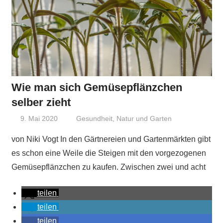
Wie man sich Gemüsepflänzchen
selber zieht
9. Mai 2020
Niki Vogt
Gesundheit
,
Natur und Garten
von Niki Vogt In den Gärtnereien und Gartenmärkten gibt
es schon eine Weile die Steigen mit den vorgezogenen
Gemüsepflänzchen zu kaufen. Zwischen zwei und acht
teilen
teilen
teilen