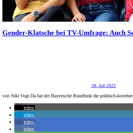
Gender-Klatsche bei TV-Umfrage: Auch Sc
28. Juli 2022
von Niki Vogt Da hat der Bayerische Rundfunk die politisch-korre
teilen
teilen
teilen
teilen