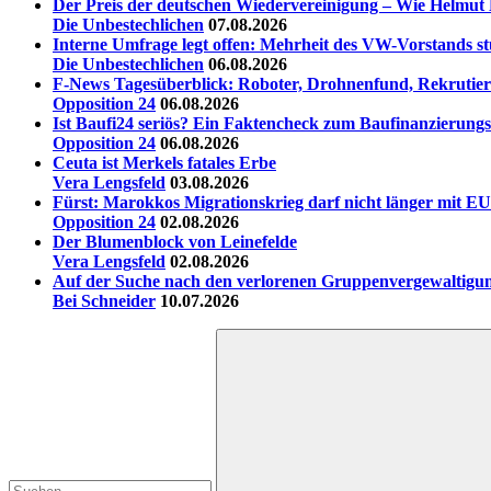
Der Preis der deutschen Wiedervereinigung – Wie Helmut 
Die Unbestechlichen
07.08.2026
Interne Umfrage legt offen: Mehrheit des VW-Vorstands st
Die Unbestechlichen
06.08.2026
F-News Tagesüberblick: Roboter, Drohnenfund, Rekrutieru
Opposition 24
06.08.2026
Ist Baufi24 seriös? Ein Faktencheck zum Baufinanzierungs
Opposition 24
06.08.2026
Ceuta ist Merkels fatales Erbe
Vera Lengsfeld
03.08.2026
Fürst: Marokkos Migrationskrieg darf nicht länger mit EU
Opposition 24
02.08.2026
Der Blumenblock von Leinefelde
Vera Lengsfeld
02.08.2026
Auf der Suche nach den verlorenen Gruppenvergewaltigu
Bei Schneider
10.07.2026
Suchen
nach: