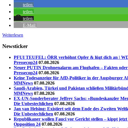
teilen
teilen
teilen
E-Mail
Weiterlesen
Newsticker
PFUI TEUFEL: ÖRR verhöhnt Opfer & lügt dich an | WD
Pressecop24
07.08.2026
Neuer PUTIN Drohnenalarm am Flughafen – Fakten oder vö
Pressecop24
07.08.2026
Keine Todesanzeige für AfD-Politiker in der Augsburger A
MMNews
07.08.2026
Saudi-Arabien, Türkei und Pakistan schließen Militärbünd
MMNews
07.08.2026
EX-UN-Sonderberater Jeffrey Sachs: »Bundeskanzler Merz,
Die Unbestechlichen
07.08.2026
Jan van Helsing: Existiert seit dem Ende des Zweiten Welt
Die Unbestechlichen
07.08.2026
Republikaner wollen Fauci vor Gericht stellen – kippt jet
Opposition 24
07.08.2026