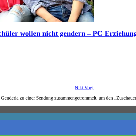
hüler wollen nicht gendern – PC-Erziehung
Niki Vogt
kte Genderia zu einer Sendung zusammengetrommelt, um den „Zuschaue