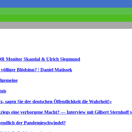
R Monitor Skandal & Ulrich Siegmund
lliger Blödsinn? | Daniel Matissek
llgemeine
nis
 sagen Sie der deutschen Öffentlichkeit die Wahrheit!«
kriegs eine verborgene Macht? — Interview mit Gilbert Sternhoff 
zt endlich der Pandemieschwindel?