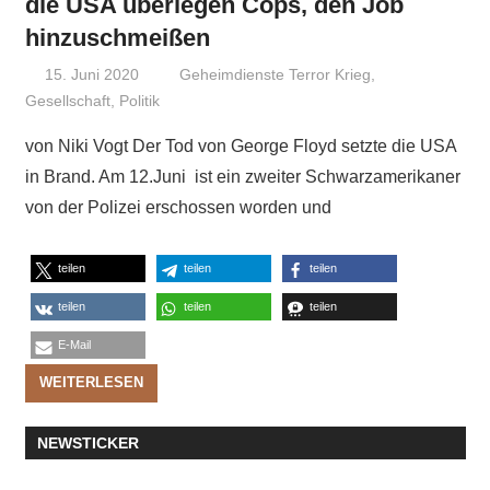
die USA überlegen Cops, den Job
hinzuschmeißen
15. Juni 2020
Niki Vogt
Geheimdienste Terror Krieg
,
Gesellschaft
,
Politik
von Niki Vogt Der Tod von George Floyd setzte die USA
in Brand. Am 12.Juni ist ein zweiter Schwarzamerikaner
von der Polizei erschossen worden und
teilen
teilen
teilen
teilen
teilen
teilen
E-Mail
WEITERLESEN
NEWSTICKER