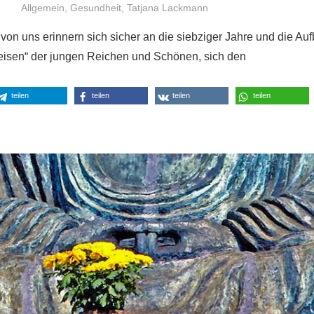
Niki Vogt
Allgemein
,
Gesundheit
,
Tatjana Lackmann
 von uns erinnern sich sicher an die siebziger Jahre und die A
eisen“ der jungen Reichen und Schönen, sich den
teilen
teilen
teilen
teilen