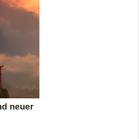
nd neuer
s