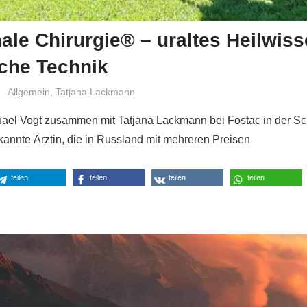
le Chirurgie® – uraltes Heilwis
iche Technik
Niki Vogt
Allgemein
,
Tatjana Lackmann
hael Vogt zusammen mit Tatjana Lackmann bei Fostac in der Sc
annte Ärztin, die in Russland mit mehreren Preisen
teilen
teilen
teilen
teilen