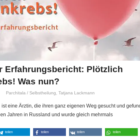
r Erfahrungsbericht: Plötzlich
ebs! Was nun?
Niki Vogt
Parchitala / Selbstheilung
,
Tatjana Lackmann
ist eine Ärztin, die ihren ganz eigenen Weg gesucht und gefun
ungen Jahren in Russland und wurde gleich mehrmals
teilen
teilen
teilen
teilen