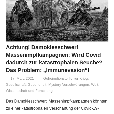
Achtung! Damoklesschwert
Massenimpfkampagnen: Wird Covid
dadurch zur katastrophalen Seuche?
Das Problem: „Immunevasion“!
17. März 2021
Niki Vogt
Geheimdienste Terror Krieg
,
Gesellschaft
,
Gesundheit
,
Mystery Verschwörungen
,
Welt
,
Wissenschaft und Forschung
Das Damoklesschwert: Massenimpfkampagnen könnten
zu einer katastrophalen Verschärfung der Covid-19-