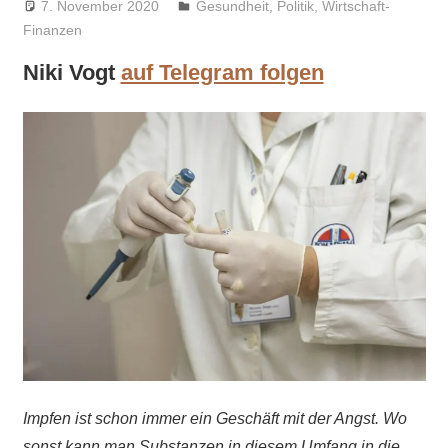
7. November 2020
Niki Vogt
Gesundheit
,
Politik
,
Wirtschaft-
Finanzen
Niki Vogt
auf Telegram folgen
Impfen ist schon immer ein Geschäft mit der Angst. Wo
sonst kann man Substanzen in diesem Umfang in die