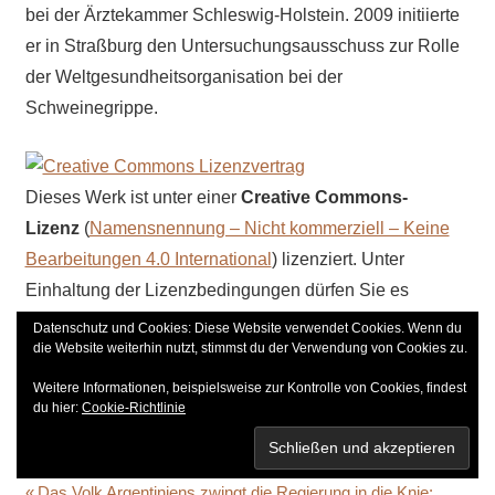
bei der Ärztekammer Schleswig-Holstein. 2009 initiierte
er in Straßburg den Untersuchungsausschuss zur Rolle
der Weltgesundheitsorganisation bei der
Schweinegrippe.
Dieses Werk ist unter einer
Creative Commons-
Lizenz
(
Namensnennung – Nicht kommerziell – Keine
Bearbeitungen 4.0 International
) lizenziert. Unter
Einhaltung der Lizenzbedingungen dürfen Sie es
verbreiten und vervielfältigen.
Datenschutz und Cookies: Diese Website verwendet Cookies. Wenn du
die Website weiterhin nutzt, stimmst du der Verwendung von Cookies zu.
teilen
teilen
teilen
Weitere Informationen, beispielsweise zur Kontrolle von Cookies, findest
teilen
teilen
teilen
du hier:
Cookie-Richtlinie
E-Mail
ANGST
Vorheriger
Das Volk Argentiniens zwingt die Regierung in die Knie: