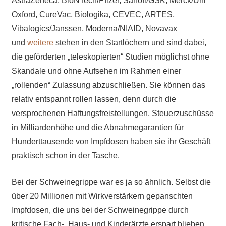
AstraZeneca, BioNTech/Pfizer, Sanofi/GSK, Merck/Uni
Oxford, CureVac, Biologika, CEVEC, ARTES,
Vibalogics/Janssen, Moderna/NIAID, Novavax
und
weitere
stehen in den Startlöchern und sind dabei,
die geförderten „teleskopierten“ Studien möglichst ohne
Skandale und ohne Aufsehen im Rahmen einer
„rollenden“ Zulassung abzuschließen. Sie können das
relativ entspannt rollen lassen, denn durch die
versprochenen Haftungsfreistellungen, Steuerzuschüsse
in Milliardenhöhe und die Abnahmegarantien für
Hunderttausende von Impfdosen haben sie ihr Geschäft
praktisch schon in der Tasche.
Bei der Schweinegrippe war es ja so ähnlich. Selbst die
über 20 Millionen mit Wirkverstärkern gepanschten
Impfdosen, die uns bei der Schweinegrippe durch
kritische Fach-, Haus- und Kinderärzte erspart blieben,