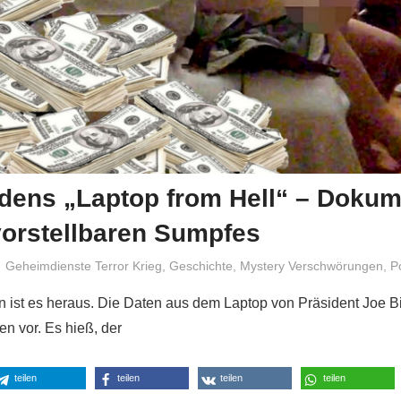
idens „Laptop from Hell“ – Doku
vorstellbaren Sumpfes
Niki Vogt
Geheimdienste Terror Krieg
,
Geschichte
,
Mystery Verschwörungen
,
Po
 ist es heraus. Die Daten aus dem Laptop von Präsident Joe 
en vor. Es hieß, der
teilen
teilen
teilen
teilen