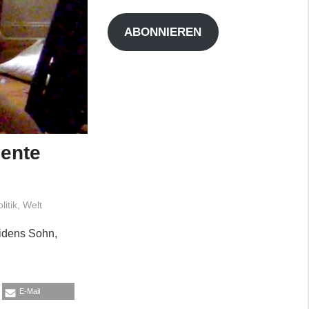
Adresse
ABONNIEREN
mente
litik
,
Welt
Bidens Sohn,
E-Mail