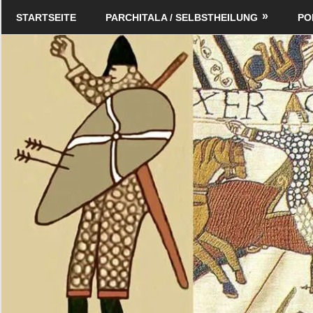
Zum
Schildverlag
STARTSEITE
PARCHITALA / SELBSTHEILUNG
PO
Inhalt
springen