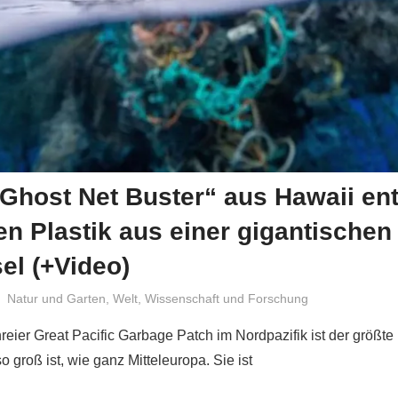
Ghost Net Buster“ aus Hawaii en
n Plastik aus einer gigantischen
sel (+Video)
Niki Vogt
Natur und Garten
,
Welt
,
Wissenschaft und Forschung
eier Great Pacific Garbage Patch im Nordpazifik ist der größte 
o groß ist, wie ganz Mitteleuropa. Sie ist