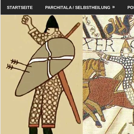
Zum
Schildverlag
STARTSEITE
PARCHITALA / SELBSTHEILUNG
PO
Inhalt
springen