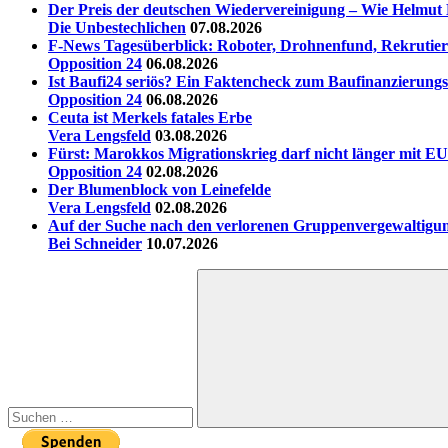
Der Preis der deutschen Wiedervereinigung – Wie Helmut 
Die Unbestechlichen
07.08.2026
F-News Tagesüberblick: Roboter, Drohnenfund, Rekrutieru
Opposition 24
06.08.2026
Ist Baufi24 seriös? Ein Faktencheck zum Baufinanzierungs
Opposition 24
06.08.2026
Ceuta ist Merkels fatales Erbe
Vera Lengsfeld
03.08.2026
Fürst: Marokkos Migrationskrieg darf nicht länger mit EU
Opposition 24
02.08.2026
Der Blumenblock von Leinefelde
Vera Lengsfeld
02.08.2026
Auf der Suche nach den verlorenen Gruppenvergewaltigu
Bei Schneider
10.07.2026
Suchen
nach:
Suchen