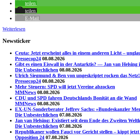
teilen
teilen
E-Mail
Weiterlesen
Newsticker
Ceuta: Jetzt erscheint alles in einem anderen Licht – un
Pressecop24
08.08.2026
Gibt es einen Eiswall in der Antarktis? — Jan van Helsing
Die Unbestechlichen
08.08.2026
Ulrich Siegmund & Ben von ungeskriptet rocken das Netz!
Pressecop24
08.08.2026
Mehr Steuern: SPD will jetzt Vereine abzocken
MMNews
08.08.2026
CDU und SPD fahren Deutschlands Bonität an die Wand
MMNews
08.08.2026
EX-UN-Sonderberater Jeffrey Sachs: »Bundeskanzler Merz,
Die Unbestechlichen
07.08.2026
Jan van Helsing: Existiert seit dem Ende des Zweiten Welt
Die Unbestechlichen
07.08.2026
Republikaner wollen Fauci vor Gericht stellen – kippt jet
Opposition 24
07.08.2026