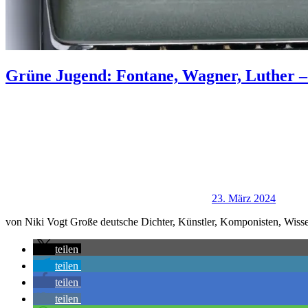
Grüne Jugend: Fontane, Wagner, Luther –
23. März 2024
von Niki Vogt Große deutsche Dichter, Künstler, Komponisten, Wissen
teilen
teilen
teilen
teilen