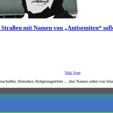
 Straßen mit Namen von „Antisemiten“ soll
Niki Vogt
schaftler, Historiker, Religionsgelehrte … ihre Namen sollen von Stra