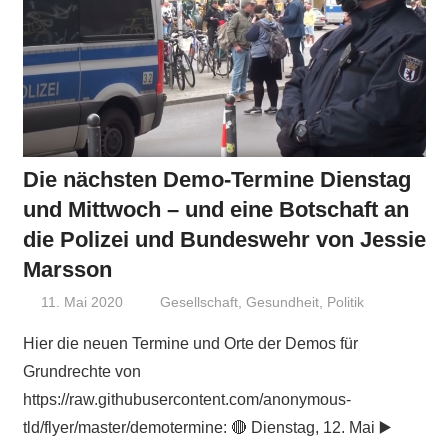
Die nächsten Demo-Termine Dienstag
und Mittwoch – und eine Botschaft an
die Polizei und Bundeswehr von Jessie
Marsson
11. Mai 2020
Niki Vogt
Gesellschaft
,
Gesundheit
,
Politik
Hier die neuen Termine und Orte der Demos für
Grundrechte von
https://raw.githubusercontent.com/anonymous-
tld/flyer/master/demotermine: 🔴 Dienstag, 12. Mai ▶️