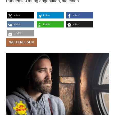
Pandemie-Übung abgehalten, die einen
teilen
teilen
teilen
teilen
teilen
teilen
E-Mail
WEITERLESEN