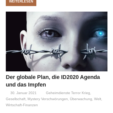
WEITERLESEN
Der globale Plan, die ID2020 Agenda
und das Impfen
30. Januar 2021
Niki Vogt
Geheimdienste Terror Krieg
,
Gesellschaft
,
Mystery Verschwörungen
,
Überwachung
,
Welt
,
Wirtschaft-Finanzen