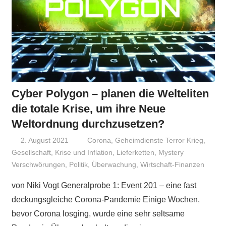
Cyber Polygon – planen die Welteliten
die totale Krise, um ihre Neue
Weltordnung durchzusetzen?
2. August 2021
Niki Vogt
Corona
,
Geheimdienste Terror Krieg
,
Gesellschaft
,
Krise und Inflation
,
Lieferketten
,
Mystery
Verschwörungen
,
Politik
,
Überwachung
,
Wirtschaft-Finanzen
von Niki Vogt Generalprobe 1: Event 201 – eine fast
deckungsgleiche Corona-Pandemie Einige Wochen,
bevor Corona losging, wurde eine sehr seltsame