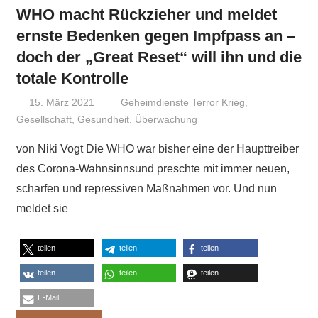
WHO macht Rückzieher und meldet
ernste Bedenken gegen Impfpass an –
doch der „Great Reset“ will ihn und die
totale Kontrolle
15. März 2021
Niki Vogt
Geheimdienste Terror Krieg
,
Gesellschaft
,
Gesundheit
,
Überwachung
von Niki Vogt Die WHO war bisher eine der Haupttreiber
des Corona-Wahnsinnsund preschte mit immer neuen,
scharfen und repressiven Maßnahmen vor. Und nun
meldet sie
teilen
teilen
teilen
teilen
teilen
teilen
E-Mail