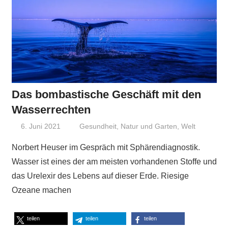
Das bombastische Geschäft mit den
Wasserrechten
6. Juni 2021
Niki Vogt
Gesundheit
,
Natur und Garten
,
Welt
Norbert Heuser im Gespräch mit Sphärendiagnostik.
Wasser ist eines der am meisten vorhandenen Stoffe und
das Urelexir des Lebens auf dieser Erde. Riesige
Ozeane machen
teilen
teilen
teilen