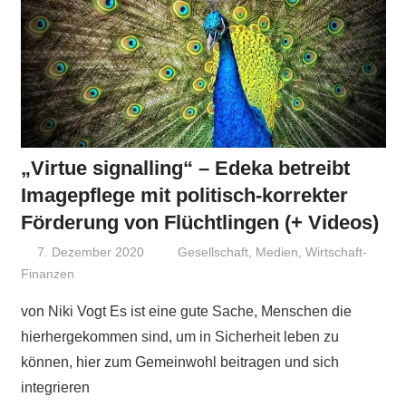
„Virtue signalling“ – Edeka betreibt
Imagepflege mit politisch-korrekter
Förderung von Flüchtlingen (+ Videos)
7. Dezember 2020
Niki Vogt
Gesellschaft
,
Medien
,
Wirtschaft-
Finanzen
von Niki Vogt Es ist eine gute Sache, Menschen die
hierhergekommen sind, um in Sicherheit leben zu
können, hier zum Gemeinwohl beitragen und sich
integrieren