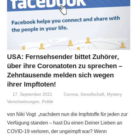
USA: Fernsehsender bittet Zuhörer,
über ihre Coronatoten zu sprechen –
Zehntausende melden sich wegen
ihrer Impftoten!
17. September 2021
Niki Vogt
Corona
,
Gesellschaft
,
Mystery
Verschwörungen
,
Politik
von Niki Vogt „nachdem nun die Impfstoffe für jeden zur
Verfügung standen – hast Du einen Deiner Lieben an
COVID-19 verloren, der ungeimpft war? Wenn