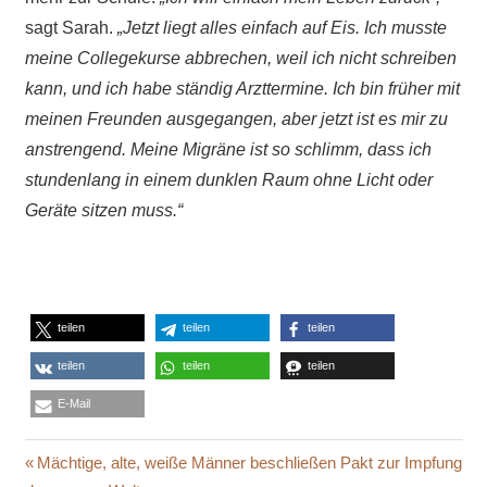
sagt Sarah.
„Jetzt liegt alles einfach auf Eis. Ich musste
meine Collegekurse abbrechen, weil ich nicht schreiben
kann, und ich habe ständig Arzttermine. Ich bin früher mit
meinen Freunden ausgegangen, aber jetzt ist es mir zu
anstrengend. Meine Migräne ist so schlimm, dass ich
stundenlang in einem dunklen Raum ohne Licht oder
Geräte sitzen muss.“
teilen
teilen
teilen
teilen
teilen
teilen
E-Mail
AUFRUF
Beitragsnavigation
Vorheriger
Mächtige, alte, weiße Männer beschließen Pakt zur Impfung
GEIMPFTE