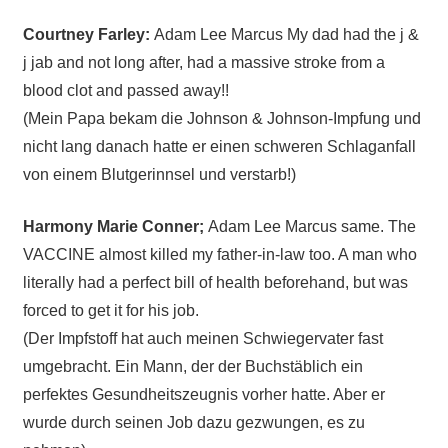
Courtney Farley:
Adam Lee Marcus My dad had the j &
j jab and not long after, had a massive stroke from a
blood clot and passed away!!
(Mein Papa bekam die Johnson & Johnson-Impfung und
nicht lang danach hatte er einen schweren Schlaganfall
von einem Blutgerinnsel und verstarb!)
Harmony Marie Conner;
Adam Lee Marcus same. The
VACCINE almost killed my father-in-law too. A man who
literally had a perfect bill of health beforehand, but was
forced to get it for his job.
(Der Impfstoff hat auch meinen Schwiegervater fast
umgebracht. Ein Mann, der der Buchstäblich ein
perfektes Gesundheitszeugnis vorher hatte. Aber er
wurde durch seinen Job dazu gezwungen, es zu