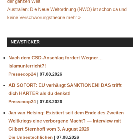
Beitrag:
der ganzen Welt
TOT
Nächster
Australien: Die Neue Weltordnung (NWO) ist schon da und
IMPFSTOFF
Beitrag:
keine Verschwörungstheorie mehr
SENDER
STORY
UNGEIMPFTE
NEWSTICKER
GESTORBEN
USA
Nach dem CSD-Anschlag fordert Wegner…
ZIGTAUSENDE
Islamunterricht?!
Pressecop24
07.08.2026
AB SOFORT: EU verhängt SANKTIONEN! DAS trifft
dich HÄRTER als du denkst!
Pressecop24
07.08.2026
Jan van Helsing: Existiert seit dem Ende des Zweiten
Weltkriegs eine verborgene Macht? — Interview mit
Gilbert Sternhoff vom 3. August 2026
Die Unbestechlichen
07.08.2026