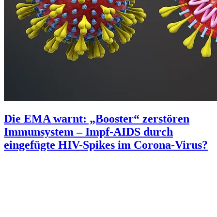
Die EMA warnt: „Booster“ zerstören
Immunsystem – Impf-AIDS durch
eingefügte HIV-Spikes im Corona-Virus?