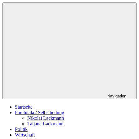
Zum
Schildverlag
Inhalt
springen
Navigation
Startseite
Parchitala / Selbstheilung
Nikolai Lackmann
Tatjana Lackmann
Politik
Wirtschaft