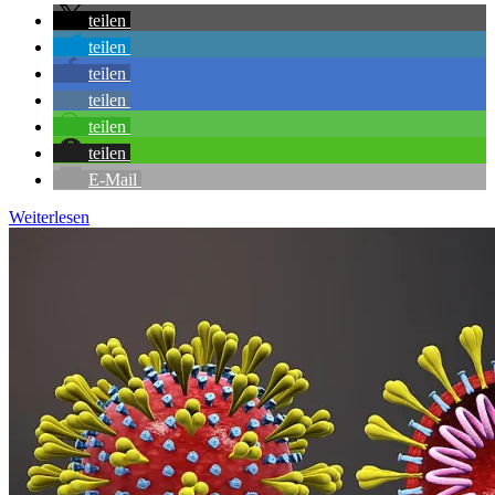
teilen
teilen
teilen
teilen
teilen
teilen
E-Mail
Weiterlesen