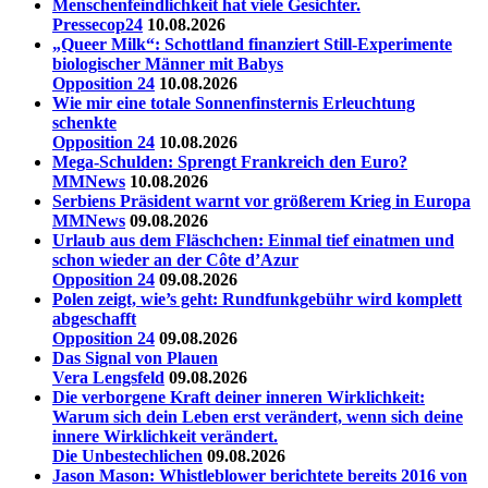
Menschenfeindlichkeit hat viele Gesichter.
Pressecop24
10.08.2026
„Queer Milk“: Schottland finanziert Still-Experimente
biologischer Männer mit Babys
Opposition 24
10.08.2026
Wie mir eine totale Sonnenfinsternis Erleuchtung
schenkte
Opposition 24
10.08.2026
Mega-Schulden: Sprengt Frankreich den Euro?
MMNews
10.08.2026
Serbiens Präsident warnt vor größerem Krieg in Europa
MMNews
09.08.2026
Urlaub aus dem Fläschchen: Einmal tief einatmen und
schon wieder an der Côte d’Azur
Opposition 24
09.08.2026
Polen zeigt, wie’s geht: Rundfunkgebühr wird komplett
abgeschafft
Opposition 24
09.08.2026
Das Signal von Plauen
Vera Lengsfeld
09.08.2026
Die verborgene Kraft deiner inneren Wirklichkeit:
Warum sich dein Leben erst verändert, wenn sich deine
innere Wirklichkeit verändert.
Die Unbestechlichen
09.08.2026
Jason Mason: Whistleblower berichtete bereits 2016 von