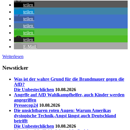
teilen
teilen
teilen
teilen
teilen
teilen
E-Mail
Weiterlesen
Newsticker
Was ist der wahre Grund für die Brandmauer gegen die
AfD?
Die Unbestechlichen
10.08.2026
Angrffe auf AfD Wahlkampfhelfer, auch Kinder werden
angegriffen
Pressecop24
10.08.2026
Die unsichtbaren roten Augen: Warum Amerikas
dystopische Technik-Angst längst auch Deutschland
betrifft
Die Unbestechlichen
10.08.2026