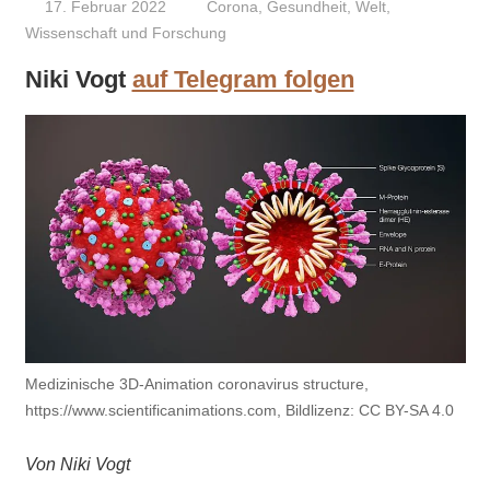
17. Februar 2022
Niki Vogt
Corona
,
Gesundheit
,
Welt
,
Wissenschaft und Forschung
Niki Vogt
auf Telegram folgen
Medizinische 3D-Animation coronavirus structure,
https://www.scientificanimations.com, Bildlizenz: CC BY-SA 4.0
Von Niki Vogt