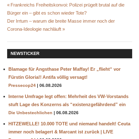
HIV
Beitragsnavigation
Vorheriger
Frankreichs Freiheitskonvoi: Polizei prügelt brutal auf die
IMPF-
Beitrag:
Bürger ein – gibt es schon wieder Tote?
AIDS
Nächster
Der Irrtum – warum die breite Masse immer noch der
VAIDS
Beitrag:
Corona-Ideologie nachläuft
ZUSAMMENBRUCH
IMMUNSYSTEM
NEWSTICKER
Blamage für Angsthase Peter Maffay! Er „flieht“ vor
Fürstin Gloria!! Antifa völlig versagt!
Pressecop24
06.08.2026
Interne Umfrage legt offen: Mehrheit des VW-Vorstands
stuft Lage des Konzerns als “existenzgefährdend” ein
Die Unbestechlichen
06.08.2026
HITZEWELLE! 10.000 TOTE und niemand handelt! Ceuta
immer noch belagert & Marcant ist zurück | LIVE