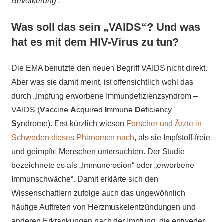
Bevölkerung“.
Was soll das sein „VAIDS“? Und was
hat es mit dem HIV-Virus zu tun?
Die EMA benutzte den neuen Begriff VAIDS nicht direkt.
Aber was sie damit meint, ist offensichtlich wohl das
durch „Impfung erworbene Immundefizienzsyndrom –
VAIDS (
V
accine
A
cquired
I
mmune
D
eficiency
S
yndrome). Erst kürzlich wiesen
Forscher und Ärzte in
Schweden dieses Phänomen nach
, als sie Impfstoff-freie
und geimpfte Menschen untersuchten. Der Studie
bezeichnete es als „Immunerosion“ oder „erworbene
Immunschwäche“. Damit erklärte sich den
Wissenschaftlern zufolge auch das ungewöhnlich
häufige Auftreten von Herzmuskelentzündungen und
anderen Erkrankungen nach der Impfung, die entweder